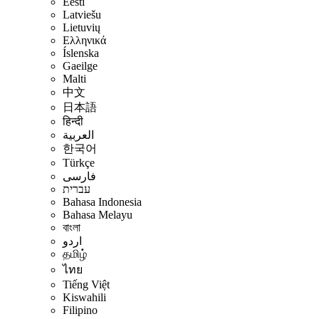
Eesti
Latviešu
Lietuvių
Ελληνικά
Íslenska
Gaeilge
Malti
中文
日本語
हिन्दी
العربية
한국어
Türkçe
فارسی
עברית
Bahasa Indonesia
Bahasa Melayu
বাংলা
اردو
தமிழ்
ไทย
Tiếng Việt
Kiswahili
Filipino