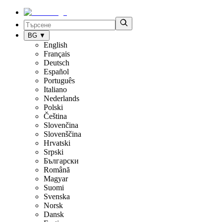
BG
▼
English
Français
Deutsch
Español
Português
Italiano
Nederlands
Polski
Čeština
Slovenčina
Slovenščina
Hrvatski
Srpski
Български
Română
Magyar
Suomi
Svenska
Norsk
Dansk