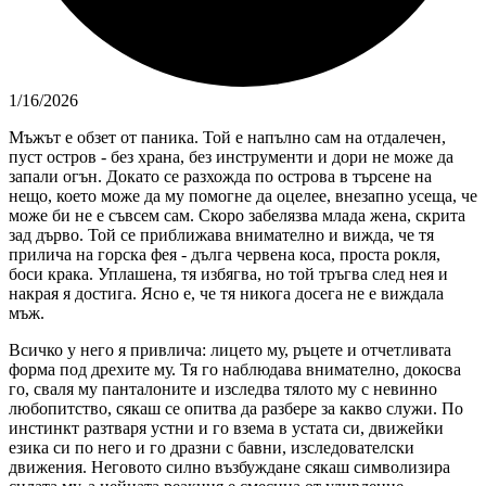
1/16/2026
Мъжът е обзет от паника. Той е напълно сам на отдалечен,
пуст остров - без храна, без инструменти и дори не може да
запали огън. Докато се разхожда по острова в търсене на
нещо, което може да му помогне да оцелее, внезапно усеща, че
може би не е съвсем сам. Скоро забелязва млада жена, скрита
зад дърво. Той се приближава внимателно и вижда, че тя
прилича на горска фея - дълга червена коса, проста рокля,
боси крака. Уплашена, тя избягва, но той тръгва след нея и
накрая я достига. Ясно е, че тя никога досега не е виждала
мъж.
Всичко у него я привлича: лицето му, ръцете и отчетливата
форма под дрехите му. Тя го наблюдава внимателно, докосва
го, сваля му панталоните и изследва тялото му с невинно
любопитство, сякаш се опитва да разбере за какво служи. По
инстинкт разтваря устни и го взема в устата си, движейки
езика си по него и го дразни с бавни, изследователски
движения. Неговото силно възбуждане сякаш символизира