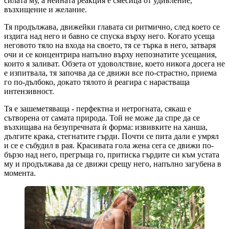
силата му, а нейната реакция е смесица от удивление,
възхищение и желание.
Тя продължава, движейки главата си ритмично, след което се
издига над него и бавно се спуска върху него. Когато усеща
неговото тяло на входа на своето, тя се търка в него, затваря
очи и се концентрира напълно върху непознатите усещания,
които я заливат. Обзета от удоволствие, което никога досега не
е изпитвала, тя започва да се движи все по-страстно, приема
го по-дълбоко, докато тялото ѝ реагира с нарастваща
интензивност.
Тя е зашеметяваща - перфектна и нетрогната, сякаш е
сътворена от самата природа. Той не може да спре да се
възхищава на безупречната ѝ форма: извивките на ханша,
дългите крака, стегнатите гърди. Почти се пита дали е умрял
и се е събудил в рая. Красивата гола жена сега се движи по-
бързо над него, прегръща го, притиска гърдите си към устата
му и продължава да се движи срещу него, напълно загубена в
момента.