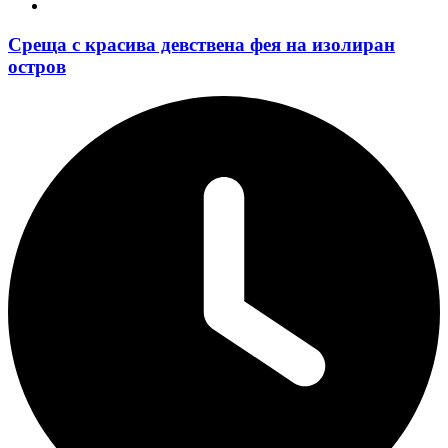
Среща с красива девствена фея на изолиран
остров