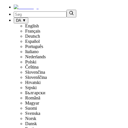
DA
▼
English
Français
Deutsch
Español
Português
Italiano
Nederlands
Polski
Čeština
Slovenčina
Slovenščina
Hrvatski
Srpski
Български
Română
Magyar
Suomi
Svenska
Norsk
Dansk