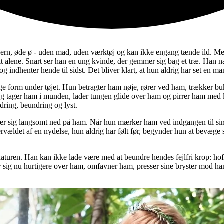
jern, øde ø - uden mad, uden værktøj og kan ikke engang tænde ild. Me
lt alene. Snart ser han en ung kvinde, der gemmer sig bag et træ. Han nær
 indhenter hende til sidst. Det bliver klart, at hun aldrig har set en ma
ige form under tøjet. Hun betragter ham nøje, rører ved ham, trækker 
 og tager ham i munden, lader tungen glide over ham og pirrer ham me
dring, beundring og lyst.
ker sig langsomt ned på ham. Når hun mærker ham ved indgangen til si
rvældet af en nydelse, hun aldrig har følt før, begynder hun at bevæge
aturen. Han kan ikke lade være med at beundre hendes fejlfri krop: hoft
 sig nu hurtigere over ham, omfavner ham, presser sine bryster mod h