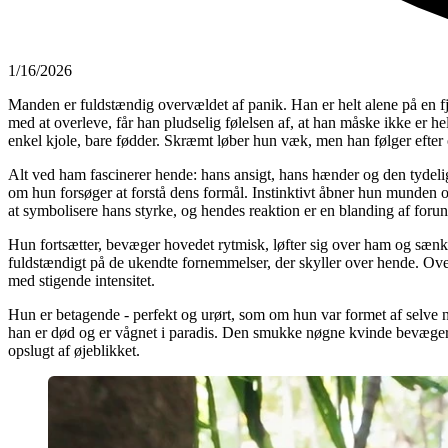
1/16/2026
Manden er fuldstændig overvældet af panik. Han er helt alene på en f
med at overleve, får han pludselig følelsen af, at han måske ikke er he
enkel kjole, bare fødder. Skræmt løber hun væk, men han følger efter og
Alt ved ham fascinerer hende: hans ansigt, hans hænder og den tydel
om hun forsøger at forstå dens formål. Instinktivt åbner hun munden
at symbolisere hans styrke, og hendes reaktion er en blanding af forun
Hun fortsætter, bevæger hovedet rytmisk, løfter sig over ham og sæn
fuldstændigt på de ukendte fornemmelser, der skyller over hende. Ove
med stigende intensitet.
Hun er betagende - perfekt og urørt, som om hun var formet af selve n
han er død og er vågnet i paradis. Den smukke nøgne kvinde bevæger
opslugt af øjeblikket.