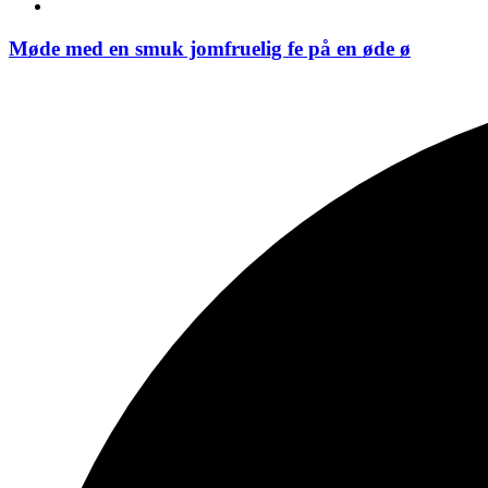
Møde med en smuk jomfruelig fe på en øde ø