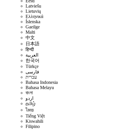
Eesti
Latviešu
Lietuvių
Ελληνικά
Íslenska
Gaeilge
Malti
中文
日本語
हिन्दी
العربية
한국어
Türkçe
فارسی
עברית
Bahasa Indonesia
Bahasa Melayu
বাংলা
اردو
தமிழ்
ไทย
Tiếng Việt
Kiswahili
Filipino