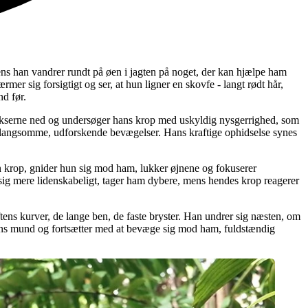
ns han vandrer rundt på øen i jagten på noget, der kan hjælpe ham
mer sig forsigtigt og ser, at hun ligner en skovfe - langt rødt hår,
nd før.
bukserne ned og undersøger hans krop med uskyldig nysgerrighed, som
d langsomme, udforskende bevægelser. Hans kraftige ophidselse synes
n krop, gnider hun sig mod ham, lukker øjnene og fokuserer
 sig mere lidenskabeligt, tager ham dybere, mens hendes krop reagerer
ens kurver, de lange ben, de faste bryster. Han undrer sig næsten, om
ans mund og fortsætter med at bevæge sig mod ham, fuldstændig