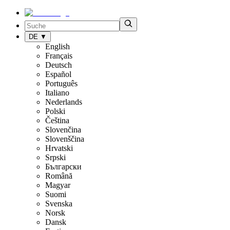
DE
▼
English
Français
Deutsch
Español
Português
Italiano
Nederlands
Polski
Čeština
Slovenčina
Slovenščina
Hrvatski
Srpski
Български
Română
Magyar
Suomi
Svenska
Norsk
Dansk