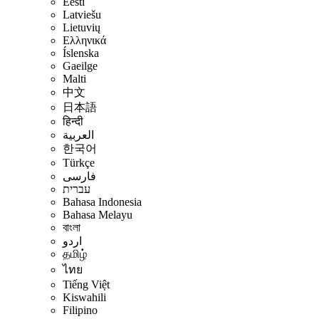
Eesti
Latviešu
Lietuvių
Ελληνικά
Íslenska
Gaeilge
Malti
中文
日本語
हिन्दी
العربية
한국어
Türkçe
فارسی
עברית
Bahasa Indonesia
Bahasa Melayu
বাংলা
اردو
தமிழ்
ไทย
Tiếng Việt
Kiswahili
Filipino