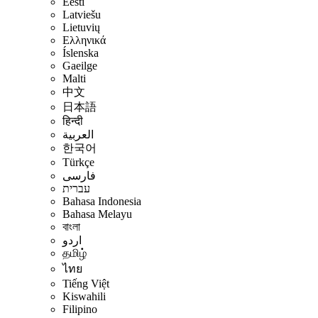
Eesti
Latviešu
Lietuvių
Ελληνικά
Íslenska
Gaeilge
Malti
中文
日本語
हिन्दी
العربية
한국어
Türkçe
فارسی
עברית
Bahasa Indonesia
Bahasa Melayu
বাংলা
اردو
தமிழ்
ไทย
Tiếng Việt
Kiswahili
Filipino