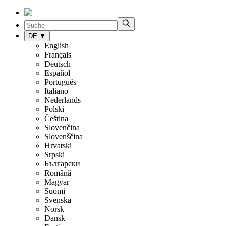
DE
▼
English
Français
Deutsch
Español
Português
Italiano
Nederlands
Polski
Čeština
Slovenčina
Slovenščina
Hrvatski
Srpski
Български
Română
Magyar
Suomi
Svenska
Norsk
Dansk