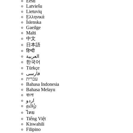
Eesti
Latviešu
Lietuvių
Ελληνικά
Íslenska
Gaeilge
Malti
中文
日本語
हिन्दी
العربية
한국어
Türkçe
فارسی
עברית
Bahasa Indonesia
Bahasa Melayu
বাংলা
اردو
தமிழ்
ไทย
Tiếng Việt
Kiswahili
Filipino