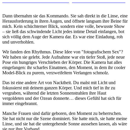
Dann übernahm sie das Kommando. Sie sah direkt in die Linse, eine
Herausforderung in ihren Augen, und öffnete langsam ihre Beine für
mich. Kein schüchterner Blick, sondern eine volle, bewusste Show
– sie ließ das schwindende Licht jedes intime Detail einfangen, bot
sich völlig dem Auge der Kamera dar. Es war eine Einladung, roh
und unverhohlen.
Wir fanden den Rhythmus. Diese Idee von "fotografischem Sex"?
Wir haben sie gelebt. Jede Aufnahme war ein tiefer Stoß, jede neue
Pose ein hungriges Verschieben der Körper. Die Kamera hat alles
eingefangen: ihr scharfes Einatmen, den Moment, in dem ihr cooler
Model-Blick zu purem, verzweifeltem Verlangen schmolz.
Das ist eine andere Art von Nacktheit. Du malst mit Licht und
fokussierst mit deinem ganzen Körper. Und mich tief in ihr zu
vergraben, während die letzten Sonnenstrahlen ihre Haut
vergoldeten und der Ozean donnerte… dieses Gefühl hat sich für
immer eingebrannt.
Manche Frauen sind dafür geboren, den Moment zu beherrschen.
Sie hat nicht nur die Szene dominiert. Sie hatte mich, sie hatte meine
Linse, und sie hat die untergehende Sonne aussehen lassen, als wäre
sie nur ihre Vorband.