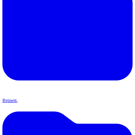
Brünett
,