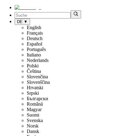
DE
▼
English
Français
Deutsch
Español
Português
Italiano
Nederlands
Polski
Čeština
Slovenčina
Slovenščina
Hrvatski
Srpski
Български
Română
Magyar
Suomi
Svenska
Norsk
Dansk