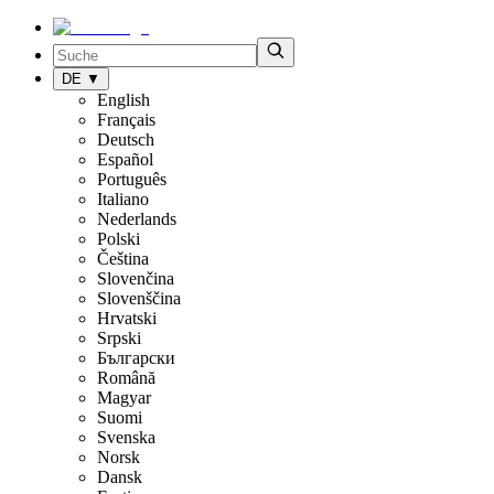
DE
▼
English
Français
Deutsch
Español
Português
Italiano
Nederlands
Polski
Čeština
Slovenčina
Slovenščina
Hrvatski
Srpski
Български
Română
Magyar
Suomi
Svenska
Norsk
Dansk