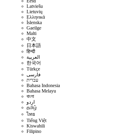
Eesti
Latviešu
Lietuvių
Ελληνικά
Íslenska
Gaeilge
Malti
中文
日本語
हिन्दी
العربية
한국어
Türkçe
فارسی
עברית
Bahasa Indonesia
Bahasa Melayu
বাংলা
اردو
தமிழ்
ไทย
Tiếng Việt
Kiswahili
Filipino