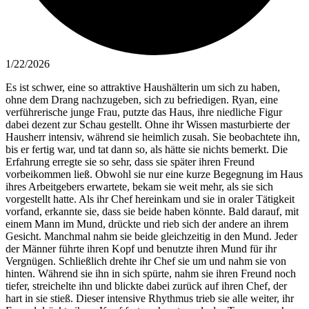
1/22/2026
Es ist schwer, eine so attraktive Haushälterin um sich zu haben,
ohne dem Drang nachzugeben, sich zu befriedigen. Ryan, eine
verführerische junge Frau, putzte das Haus, ihre niedliche Figur
dabei dezent zur Schau gestellt. Ohne ihr Wissen masturbierte der
Hausherr intensiv, während sie heimlich zusah. Sie beobachtete ihn,
bis er fertig war, und tat dann so, als hätte sie nichts bemerkt. Die
Erfahrung erregte sie so sehr, dass sie später ihren Freund
vorbeikommen ließ. Obwohl sie nur eine kurze Begegnung im Haus
ihres Arbeitgebers erwartete, bekam sie weit mehr, als sie sich
vorgestellt hatte. Als ihr Chef hereinkam und sie in oraler Tätigkeit
vorfand, erkannte sie, dass sie beide haben könnte. Bald darauf, mit
einem Mann im Mund, drückte und rieb sich der andere an ihrem
Gesicht. Manchmal nahm sie beide gleichzeitig in den Mund. Jeder
der Männer führte ihren Kopf und benutzte ihren Mund für ihr
Vergnügen. Schließlich drehte ihr Chef sie um und nahm sie von
hinten. Während sie ihn in sich spürte, nahm sie ihren Freund noch
tiefer, streichelte ihn und blickte dabei zurück auf ihren Chef, der
hart in sie stieß. Dieser intensive Rhythmus trieb sie alle weiter, ihr