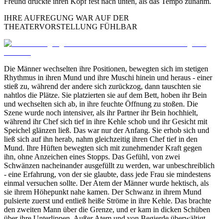
Freund drückte ihren Kopf fest nach unten, als das Tempo zunahm.
IHRE AUFREGUNG WAR AUF DER
THEATERVORSTELLUNG FÜHLBAR
Die Männer wechselten ihre Positionen, bewegten sich im stetigen
Rhythmus in ihren Mund und ihre Muschi hinein und heraus - einer
stieß zu, während der andere sich zurückzog, dann tauschten sie
nahtlos die Plätze. Sie platzierten sie auf dem Bett, hoben ihr Bein
und wechselten sich ab, in ihre feuchte Öffnung zu stoßen. Die
Szene wurde noch intensiver, als ihr Partner ihr Bein hochhielt,
während ihr Chef sich tief in ihre Kehle schob und ihr Gesicht mit
Speichel glänzen ließ. Das war nur der Anfang. Sie erhob sich und
ließ sich auf ihn herab, nahm gleichzeitig ihren Chef tief in den
Mund. Ihre Hüften bewegten sich mit zunehmender Kraft gegen
ihn, ohne Anzeichen eines Stopps. Das Gefühl, von zwei
Schwänzen nacheinander ausgefüllt zu werden, war unbeschreiblich
- eine Erfahrung, von der sie glaubte, dass jede Frau sie mindestens
einmal versuchen sollte. Der Atem der Männer wurde hektisch, als
sie ihrem Höhepunkt nahe kamen. Der Schwanz in ihrem Mund
pulsierte zuerst und entließ heiße Ströme in ihre Kehle. Das brachte
den zweiten Mann über die Grenze, und er kam in dicken Schüben
über ihre Unterlippen. Außer Atem und von Begierde überwältigt,