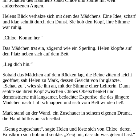
im Schatten des Rahmens stand Chloe und starrte mit weit
aufgerissenen Augen.
Helens Blick verhakte sich mit dem des Mädchens. Eine Idee, scharf
und klar, schnitt durch den Dunst. Sie hob den Kopf, ihre Stimme
war ruhig.
„Chloe. Komm her.“
Das Mädchen trat ein, zögernd wie ein Sperling. Helen klopfte auf
den Platz neben sich auf dem Bett.
„Leg dich hin.“
Sobald das Mädchen auf dem Rücken lag, die Beine zitternd leicht
geöffnet, sah Helen zu Mark, dessen Gesicht von ihr glänzte.
„Schau zu“, wies sie ihn an, mit der Stimme einer Lehrerin. Dann
senkte sie ihren Kopf zwischen Chloes Oberschenkel und
demonstrierte mit langsamer, bedachter Expertise, die das jüngere
Mädchen nach Luft schnappen und sich vom Bett winden ließ.
Mark stand an der Wand, ein Zuschauer in seinem eigenen Drama,
die Hand hilflos an sich selbst.
„Genug zugeschaut“, sagte Helen und löste sich von Chloe, deren
Brustkorb sich hob und senkte. „Zeig mir, dass du was gelernt hast.“