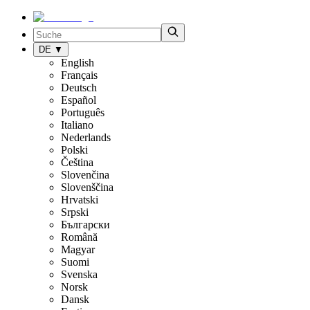
DE
▼
English
Français
Deutsch
Español
Português
Italiano
Nederlands
Polski
Čeština
Slovenčina
Slovenščina
Hrvatski
Srpski
Български
Română
Magyar
Suomi
Svenska
Norsk
Dansk