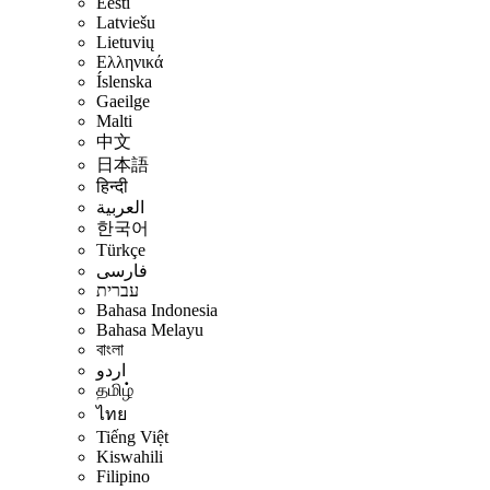
Eesti
Latviešu
Lietuvių
Ελληνικά
Íslenska
Gaeilge
Malti
中文
日本語
हिन्दी
العربية
한국어
Türkçe
فارسی
עברית
Bahasa Indonesia
Bahasa Melayu
বাংলা
اردو
தமிழ்
ไทย
Tiếng Việt
Kiswahili
Filipino