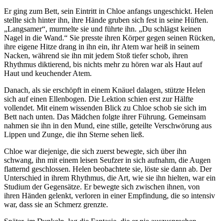
Er ging zum Bett, sein Eintritt in Chloe anfangs ungeschickt. Helen
stellte sich hinter ihn, ihre Hände gruben sich fest in seine Hüften.
„Langsamer“, murmelte sie und führte ihn. „Du schlägst keinen
Nagel in die Wand.“ Sie presste ihren Körper gegen seinen Rücken,
ihre eigene Hitze drang in ihn ein, ihr Atem war heiß in seinem
Nacken, während sie ihn mit jedem Stoß tiefer schob, ihren
Rhythmus diktierend, bis nichts mehr zu hören war als Haut auf
Haut und keuchender Atem.
Danach, als sie erschöpft in einem Knäuel dalagen, stützte Helen
sich auf einen Ellenbogen. Die Lektion schien erst zur Hälfte
vollendet. Mit einem wissenden Blick zu Chloe schob sie sich im
Bett nach unten. Das Mädchen folgte ihrer Führung. Gemeinsam
nahmen sie ihn in den Mund, eine stille, geteilte Verschwörung aus
Lippen und Zunge, die ihn Sterne sehen ließ.
Chloe war diejenige, die sich zuerst bewegte, sich über ihn
schwang, ihn mit einem leisen Seufzer in sich aufnahm, die Augen
flatternd geschlossen. Helen beobachtete sie, löste sie dann ab. Der
Unterschied in ihrem Rhythmus, die Art, wie sie ihn hielten, war ein
Studium der Gegensätze. Er bewegte sich zwischen ihnen, von
ihren Händen gelenkt, verloren in einer Empfindung, die so intensiv
war, dass sie an Schmerz grenzte.