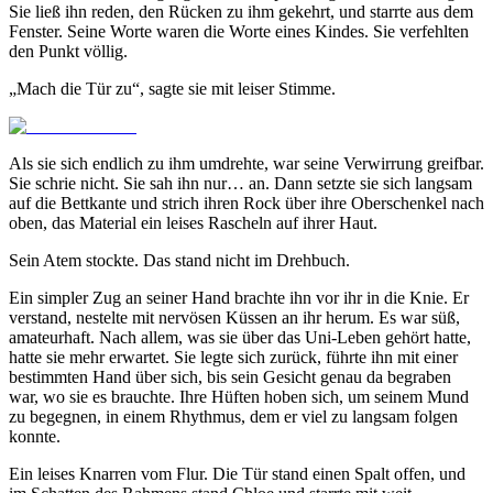
Sie ließ ihn reden, den Rücken zu ihm gekehrt, und starrte aus dem
Fenster. Seine Worte waren die Worte eines Kindes. Sie verfehlten
den Punkt völlig.
„Mach die Tür zu“, sagte sie mit leiser Stimme.
Als sie sich endlich zu ihm umdrehte, war seine Verwirrung greifbar.
Sie schrie nicht. Sie sah ihn nur… an. Dann setzte sie sich langsam
auf die Bettkante und strich ihren Rock über ihre Oberschenkel nach
oben, das Material ein leises Rascheln auf ihrer Haut.
Sein Atem stockte. Das stand nicht im Drehbuch.
Ein simpler Zug an seiner Hand brachte ihn vor ihr in die Knie. Er
verstand, nestelte mit nervösen Küssen an ihr herum. Es war süß,
amateurhaft. Nach allem, was sie über das Uni-Leben gehört hatte,
hatte sie mehr erwartet. Sie legte sich zurück, führte ihn mit einer
bestimmten Hand über sich, bis sein Gesicht genau da begraben
war, wo sie es brauchte. Ihre Hüften hoben sich, um seinem Mund
zu begegnen, in einem Rhythmus, dem er viel zu langsam folgen
konnte.
Ein leises Knarren vom Flur. Die Tür stand einen Spalt offen, und