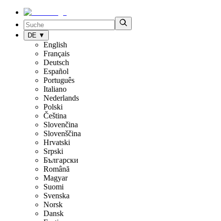
DE
▼
English
Français
Deutsch
Español
Português
Italiano
Nederlands
Polski
Čeština
Slovenčina
Slovenščina
Hrvatski
Srpski
Български
Română
Magyar
Suomi
Svenska
Norsk
Dansk