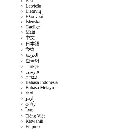
Eesti
Latviešu
Lietuvių
Ελληνικά
Íslenska
Gaeilge
Malti
中文
日本語
हिन्दी
العربية
한국어
Türkçe
فارسی
עברית
Bahasa Indonesia
Bahasa Melayu
বাংলা
اردو
தமிழ்
ไทย
Tiếng Việt
Kiswahili
Filipino