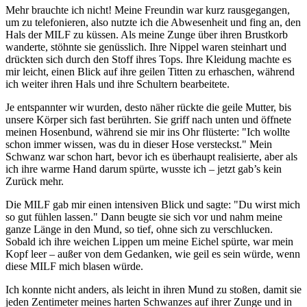
Mehr brauchte ich nicht! Meine Freundin war kurz rausgegangen,
um zu telefonieren, also nutzte ich die Abwesenheit und fing an, den
Hals der MILF zu küssen. Als meine Zunge über ihren Brustkorb
wanderte, stöhnte sie genüsslich. Ihre Nippel waren steinhart und
drückten sich durch den Stoff ihres Tops. Ihre Kleidung machte es
mir leicht, einen Blick auf ihre geilen Titten zu erhaschen, während
ich weiter ihren Hals und ihre Schultern bearbeitete.
Je entspannter wir wurden, desto näher rückte die geile Mutter, bis
unsere Körper sich fast berührten. Sie griff nach unten und öffnete
meinen Hosenbund, während sie mir ins Ohr flüsterte: "Ich wollte
schon immer wissen, was du in dieser Hose versteckst." Mein
Schwanz war schon hart, bevor ich es überhaupt realisierte, aber als
ich ihre warme Hand darum spürte, wusste ich – jetzt gab’s kein
Zurück mehr.
Die MILF gab mir einen intensiven Blick und sagte: "Du wirst mich
so gut fühlen lassen." Dann beugte sie sich vor und nahm meine
ganze Länge in den Mund, so tief, ohne sich zu verschlucken.
Sobald ich ihre weichen Lippen um meine Eichel spürte, war mein
Kopf leer – außer von dem Gedanken, wie geil es sein würde, wenn
diese MILF mich blasen würde.
Ich konnte nicht anders, als leicht in ihren Mund zu stoßen, damit sie
jeden Zentimeter meines harten Schwanzes auf ihrer Zunge und in