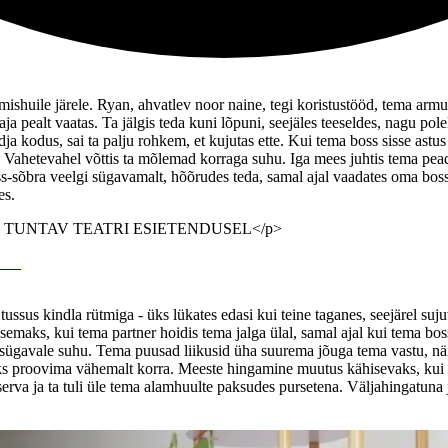
bimishuile järele. Ryan, ahvatlev noor naine, tegi koristustööd, tema arm
laja pealt vaatas. Ta jälgis teda kuni lõpuni, seejäles teeseldes, nagu p
a kodus, sai ta palju rohkem, et kujutas ette. Kui tema boss sisse astu
tu. Vahetevahel võttis ta mõlemad korraga suhu. Iga mees juhtis tema p
ss-sõbra veelgi sügavamalt, hõõrudes teda, samal ajal vaadates oma bossi
es.
S OLI TUNTAV TEATRI ESIETENDUSEL</p>
ussus kindla rütmiga - üks lükates edasi kui teine taganes, seejärel suju
maks, kui tema partner hoidis tema jalga ülal, samal ajal kui tema boss 
jal sügavale suhu. Tema puusad liikusid üha suurema jõuga tema vastu, 
 peaks proovima vähemalt korra. Meeste hingamine muutus kähisevaks, kui
a ja ta tuli üle tema alamhuulte paksudes pursetena. Väljahingatuna ja i