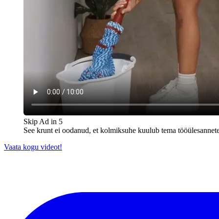
Skip Ad in
5
See krunt ei oodanud, et kolmiksuhe kuulub tema tööülesannete
Vaata kogu videot!