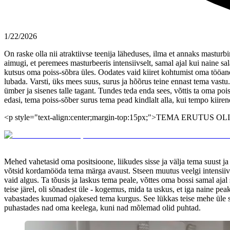
1/22/2026
On raske olla nii atraktiivse teenija läheduses, ilma et annaks mastur
aimugi, et peremees masturbeeris intensiivselt, samal ajal kui naine sa
kutsus oma poiss-sõbra üles. Oodates vaid kiiret kohtumist oma tööandj
lubada. Varsti, üks mees suus, surus ja hõõrus teine ennast tema vas
ümber ja sisenes talle tagant. Tundes teda enda sees, võttis ta oma poi
edasi, tema poiss-sõber surus tema pead kindlalt alla, kui tempo kiiren
<p style="text-align:center;margin-top:15px;">TEMA ERUTU
Mehed vahetasid oma positsioone, liikudes sisse ja välja tema suust ja t
võtsid kordamööda tema märga avaust. Stseen muutus veelgi intensiivse
vaid algus. Ta tõusis ja laskus tema peale, võttes oma bossi samal a
teise järel, oli sõnadest üle - kogemus, mida ta uskus, et iga naine
vabastades kuumad ojakesed tema kurgus. See lükkas teise mehe üle serv
puhastades nad oma keelega, kuni nad mõlemad olid puhtad.