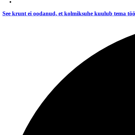
See krunt ei oodanud, et kolmiksuhe kuulub tema töö