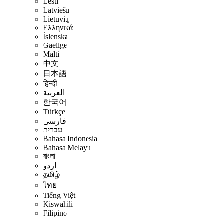
Eesti
Latviešu
Lietuvių
Ελληνικά
Íslenska
Gaeilge
Malti
中文
日本語
हिन्दी
العربية
한국어
Türkçe
فارسی
עברית
Bahasa Indonesia
Bahasa Melayu
বাংলা
اردو
தமிழ்
ไทย
Tiếng Việt
Kiswahili
Filipino