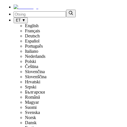
ET
▼
English
Français
Deutsch
Español
Português
Italiano
Nederlands
Polski
Čeština
Slovenčina
Slovenščina
Hrvatski
Srpski
Български
Română
Magyar
Suomi
Svenska
Norsk
Dansk