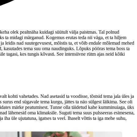
ukeha olek pealtnäha kuidagi süütult välja paistmas. Tal polnud
oleks ta midagi märganud. Kogemus erutas teda nii väga, et ta hiljem
s ja leidis nad suutegevusest, mõistis ta, et võib endale mõlemad mehed
ead, kasutades tema suu oma naudinguks. Lõpuks pööras tema boss ta
le tagasi, kes tungis kõvasti. See intensiivne rütm ajas neid kõiki
valt kohti vahetades. Nad asetasid ta voodisse, tõstsid tema jala üles ja
surus end sügavale tema kurgu, jättes ta näo sülgest läikima. See oli
näidates märke peatumisest. Tunne olla täidetud kahe kumminuiaga, üks
 nad lähenesid oma klimaksile. Suguti tema suus pulsseeras esimesena,
ha üle ujutatuna, igatses ta veel. Ihaselt võttis ta iga mehe suhu,