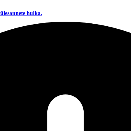
ülesannete hulka.