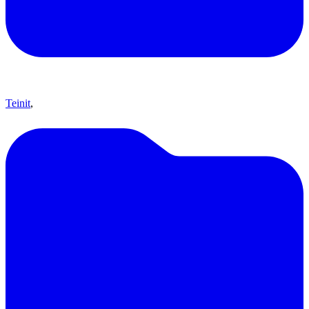
Teinit
,