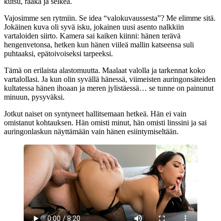
kutsu, raaka ja selkeä.
Vajosimme sen rytmiin. Se idea “valokuvaussesta”? Me elimme sitä.
Jokäinen kuva oli syvä isku, jokainen uusi asento nalkkiin
vartaloiden siirto. Kamera sai kaiken kiinni: hänen terävä
hengenvetonsa, hetken kun hänen viileä mallin katseensa suli
puhtaaksi, epätoivoiseksi tarpeeksi.
Tämä on erilaista alastomuutta. Maalaat valolla ja tarkennat koko
vartalollasi. Ja kun olin syvällä hänessä, viimeisten auringonsäteiden
kultatessa hänen ihoaan ja meren jylistäessä… se tunne on painunut
minuun, pysyväksi.
Jotkut naiset on syntyneet hallitsemaan hetkeä. Hän ei vain
omistanut kohtauksen. Hän omisti minut, hän omisti linssini ja sai
auringonlaskun näyttämään vain hänen esiintymiseltään.