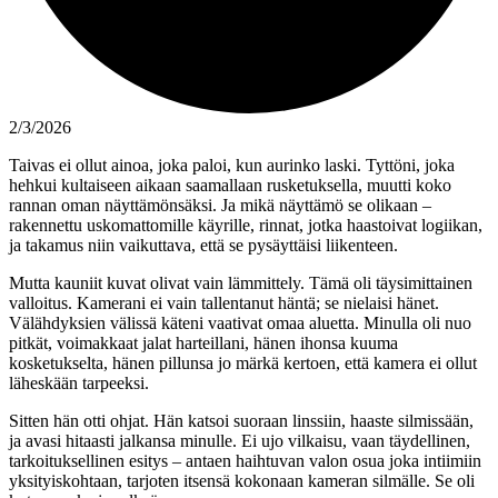
2/3/2026
Taivas ei ollut ainoa, joka paloi, kun aurinko laski. Tyttöni, joka
hehkui kultaiseen aikaan saamallaan rusketuksella, muutti koko
rannan oman näyttämönsäksi. Ja mikä näyttämö se olikaan –
rakennettu uskomattomille käyrille, rinnat, jotka haastoivat logiikan,
ja takamus niin vaikuttava, että se pysäyttäisi liikenteen.
Mutta kauniit kuvat olivat vain lämmittely. Tämä oli täysimittainen
valloitus. Kamerani ei vain tallentanut häntä; se nielaisi hänet.
Välähdyksien välissä käteni vaativat omaa aluetta. Minulla oli nuo
pitkät, voimakkaat jalat harteillani, hänen ihonsa kuuma
kosketukselta, hänen pillunsa jo märkä kertoen, että kamera ei ollut
läheskään tarpeeksi.
Sitten hän otti ohjat. Hän katsoi suoraan linssiin, haaste silmissään,
ja avasi hitaasti jalkansa minulle. Ei ujo vilkaisu, vaan täydellinen,
tarkoituksellinen esitys – antaen haihtuvan valon osua joka intiimiin
yksityiskohtaan, tarjoten itsensä kokonaan kameran silmälle. Se oli