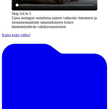
Skip Ad in
5
Upea auringon suutelema nainen valtavine rintoineen ja
monumentaalisine takamuksineen kokee
hämmästyttävän valokuvaussession
Katso koko video!