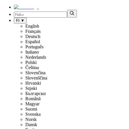
FI
▼
English
Français
Deutsch
Español
Português
Italiano
Nederlands
Polski
Čeština
Slovenčina
Slovenščina
Hrvatski
Srpski
Български
Română
Magyar
Suomi
Svenska
Norsk
Dansk