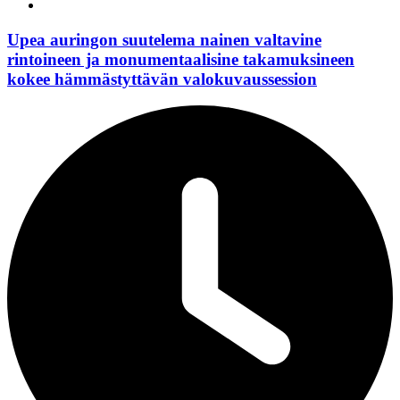
Upea auringon suutelema nainen valtavine
rintoineen ja monumentaalisine takamuksineen
kokee hämmästyttävän valokuvaussession