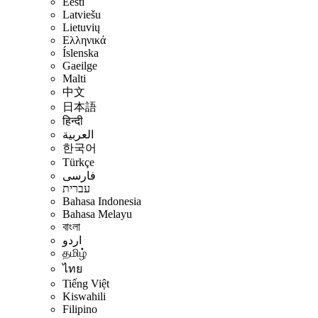
Eesti
Latviešu
Lietuvių
Ελληνικά
Íslenska
Gaeilge
Malti
中文
日本語
हिन्दी
العربية
한국어
Türkçe
فارسی
עברית
Bahasa Indonesia
Bahasa Melayu
বাংলা
اردو
தமிழ்
ไทย
Tiếng Việt
Kiswahili
Filipino