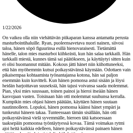
1/22/2026
On vaikea olla niin viehättävän piikaparan kanssa antamatta perusta
masturbointihaluille. Ryan, puoleensavetava nuori nainen, siivosi
taloa, hänen söpö figuurinsa esillä hienovaraisesti. Tietämättä
hänelle, talon mies masturboi kiihkeästi, kun hän salaa tarkkaili. Hän
tarkkaili miestä, kunnes tämä sai päätökseen, ja käyttäytyi sitten kuin
ei olisi huomannut mitään. Kokous jätti hänet niin kiihottuneeksi,
että hän myöhemmin kutsui poikaystävänsä käymään. Odottaen vain
pikaisempaa kohtaamista työnantajansa kotona, hän sai paljon
enemmän kuin kuvitteli. Kun hänen pomonsa astui sisään ja löysi
heidän harjoittavan suuseksiä, hän tajusi voivansa saada molemmat.
Pian, yksi mies suussaan, toinen painoi ja hieroi itseään hänen
kasvojaan vasten. Toisinaan hän otti molemmat suuhunsa kerralla.
Kumpikin mies ohjasi hänen päätään, käyttäen hänen suutaan
nautinnolleen. Lopuksi, hänen pomonsa käänsi hänet ympäri ja
tunkeutui häneen takaa. Tunteessaan tämän sisällään, hän otti
poikaystävänsä vielä syvemmälle, hieroen tätä katsoessaan
taaksepäin pomoonsa työntäytyessä kovaa. Tämä voimakas rytmi
ajoi heitä kaikkia edelleen, hänen poikaystävänsä painaen hänen