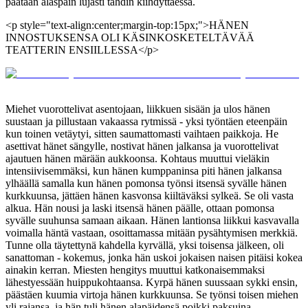
päätään alaspäin lujasti tahdin kiihdyttäessä.
<p style="text-align:center;margin-top:15px;">HÄNEN
INNOSTUKSENSA OLI KÄSINKOSKETELTÄVÄÄ
TEATTERIN ENSIILLESSA</p>
Miehet vuorottelivat asentojaan, liikkuen sisään ja ulos hänen
suustaan ja pillustaan vakaassa rytmissä - yksi työntäen eteenpäin
kun toinen vetäytyi, sitten saumattomasti vaihtaen paikkoja. He
asettivat hänet sängylle, nostivat hänen jalkansa ja vuorottelivat
ajautuen hänen märään aukkoonsa. Kohtaus muuttui vieläkin
intensiivisemmäksi, kun hänen kumppaninsa piti hänen jalkansa
ylhäällä samalla kun hänen pomonsa työnsi itsensä syvälle hänen
kurkkuunsa, jättäen hänen kasvonsa kiiltäväksi sylkeä. Se oli vasta
alkua. Hän nousi ja laski itsensä hänen päälle, ottaan pomonsa
syvälle suuhunsa samaan aikaan. Hänen lantionsa liikkui kasvavalla
voimalla häntä vastaan, osoittamassa mitään pysähtymisen merkkiä.
Tunne olla täytettynä kahdella kyrvällä, yksi toisensa jälkeen, oli
sanattoman - kokemus, jonka hän uskoi jokaisen naisen pitäisi kokea
ainakin kerran. Miesten hengitys muuttui katkonaisemmaksi
lähestyessään huippukohtaansa. Kyrpä hänen suussaan sykki ensin,
päästäen kuumia virtoja hänen kurkkuunsa. Se työnsi toisen miehen
yli rajansa, ja hän tuli hänen alapäidensä poikki paksuina