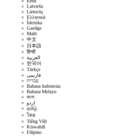
Eesti
Latviešu
Lietuvių
Ελληνικά
Íslenska
Gaeilge
Malti
中文
日本語
हिन्दी
العربية
한국어
Türkçe
فارسی
עברית
Bahasa Indonesia
Bahasa Melayu
বাংলা
اردو
தமிழ்
ไทย
Tiếng Việt
Kiswahili
Filipino