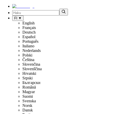
FI
▼
English
Français
Deutsch
Español
Português
Italiano
Nederlands
Polski
Čeština
Slovenčina
Slovenščina
Hrvatski
Srpski
Български
Română
Magyar
Suomi
Svenska
Norsk
Dansk