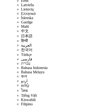
Eesti
Latviešu
Lietuvių
Ελληνικά
Íslenska
Gaeilge
Malti
中文
日本語
हिन्दी
العربية
한국어
Türkçe
فارسی
עברית
Bahasa Indonesia
Bahasa Melayu
বাংলা
اردو
தமிழ்
ไทย
Tiếng Việt
Kiswahili
Filipino