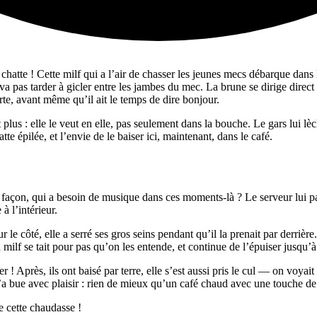
chatte ! Cette milf qui a l’air de chasser les jeunes mecs débarque dans 
 va pas tarder à gicler entre les jambes du mec. La brune se dirige direct
rte, avant même qu’il ait le temps de dire bonjour.
t plus : elle le veut en elle, pas seulement dans la bouche. Le gars lui lè
tte épilée, et l’envie de le baiser ici, maintenant, dans le café.
 façon, qui a besoin de musique dans ces moments-là ? Le serveur lui pa
à l’intérieur.
 sur le côté, elle a serré ses gros seins pendant qu’il la prenait par derri
 milf se tait pour pas qu’on les entende, et continue de l’épuiser jusqu’à
près, ils ont baisé par terre, elle s’est aussi pris le cul — on voyait bie
e l’a bue avec plaisir : rien de mieux qu’un café chaud avec une touche de
e cette chaudasse !