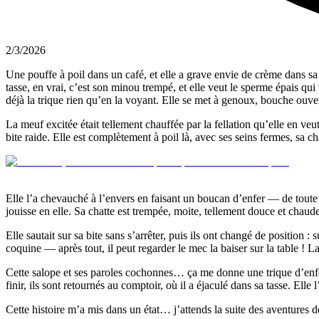
2/3/2026
Une pouffe à poil dans un café, et elle a grave envie de crème dans sa 
tasse, en vrai, c’est son minou trempé, et elle veut le sperme épais qui
déjà la trique rien qu’en la voyant. Elle se met à genoux, bouche ouve
La meuf excitée était tellement chauffée par la fellation qu’elle en veu
bite raide. Elle est complètement à poil là, avec ses seins fermes, sa cha
Elle l’a chevauché à l’envers en faisant un boucan d’enfer — de toute
jouisse en elle. Sa chatte est trempée, moite, tellement douce et chaude 
Elle sautait sur sa bite sans s’arrêter, puis ils ont changé de position :
coquine — après tout, il peut regarder le mec la baiser sur la table ! La
Cette salope et ses paroles cochonnes… ça me donne une trique d’enfer ! A
finir, ils sont retournés au comptoir, où il a éjaculé dans sa tasse. Ell
Cette histoire m’a mis dans un état… j’attends la suite des aventures d