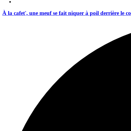
À la cafet', une meuf se fait niquer à poil derrière le 