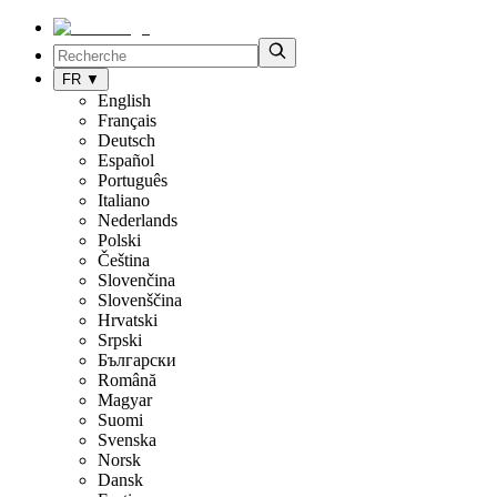
FR
▼
English
Français
Deutsch
Español
Português
Italiano
Nederlands
Polski
Čeština
Slovenčina
Slovenščina
Hrvatski
Srpski
Български
Română
Magyar
Suomi
Svenska
Norsk
Dansk