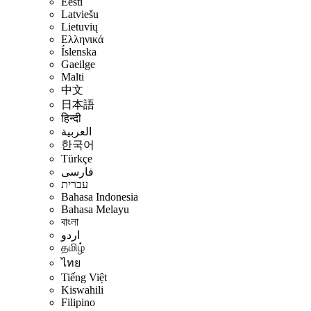
Eesti
Latviešu
Lietuvių
Ελληνικά
Íslenska
Gaeilge
Malti
中文
日本語
हिन्दी
العربية
한국어
Türkçe
فارسی
עברית
Bahasa Indonesia
Bahasa Melayu
বাংলা
اردو
தமிழ்
ไทย
Tiếng Việt
Kiswahili
Filipino