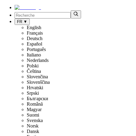
FR
▼
English
Français
Deutsch
Español
Português
Italiano
Nederlands
Polski
Čeština
Slovenčina
Slovenščina
Hrvatski
Srpski
Български
Română
Magyar
Suomi
Svenska
Norsk
Dansk