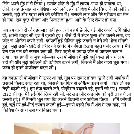
लिंग अपने मुँह में ले लिया। उसके छोटे से मुँह में शायद आधा ही समाता था,
लेकिन वह उत्साह से कोशिश करने लगी, हर कोशिश में और निगलने की कोशिश
करती, मुझे और गहरा लेने की कोशिश में। उसकी लार और मेरे प्रीकम का मेल
हो गया, सब कुछ भीगता और फिसलता हुआ, आगे के लिए तैयार हो गया।
जब हम दोनों से और इंतज़ार नहीं हुआ, तो वह पीछे लेट गई और अपनी टाँगें खोल
दीं, अपनी टाइट सी चूत में बुलाते हुए। जैसे ही मैं अंदर घुसा और चलने लगा, वह
जोर से ओर्गैज़्म करने लगी, काँपती हुई लेकिन मुझे रुकने न देने की भीख माँगती
हुई। मुझे उसके छोटे से शरीर को आनंद में काँपता देखना बहुत पसंद आया। मैंने
बस एक पल को रफ्तार कम की, फिर पहले से ज़्यादा जोर से जमकर चलाने
लगा। वह इतनी नाजुक थी—वह उस पोज़ीशन में मुझे बमुश्किल ही संभाल पा
रही थी और मुझे धकेलने की कोशिश करने लगी, जिससे मैं और गहरा घुस गया।
जल्द ही हमने पोज़ीशन बदल ली।
वह काऊगर्ल पोज़ीशन में ऊपर आ गई, मुझ पर सवार होकर घूमने लगी जबकि मैं
उसकी क्लिट रगड़ रहा था, जिससे वह फिर से ओर्गैज़्म करने लगी। फिर तो बस
तेज़ी बढ़ती गई। हम तेज़ चलने लगे, पोज़ीशन बदलते रहे, इसमें खो गए। उसकी
टाइट सी चूत मेरे इर्द-गिर्द खिंच रही थी, मेरे लंड और अंडकोष को पूरी तरह गीला
करती हुई। मैं गिनती भूल गया कि उसने कितनी बार ओर्गैज़्म किया—टाँगें काँपती
हुई, चूत मेरे इर्द-गिर्द स्पंदन करती हुई—इससे पहले कि मैं अंत में एक गाढ़े, गर्म
फिनिश के साथ उस पर बिखर गया।