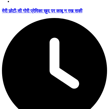
मेरी छोटी-सी गोरी प्रेमिका ख़ुद पर काबू न रख सकी