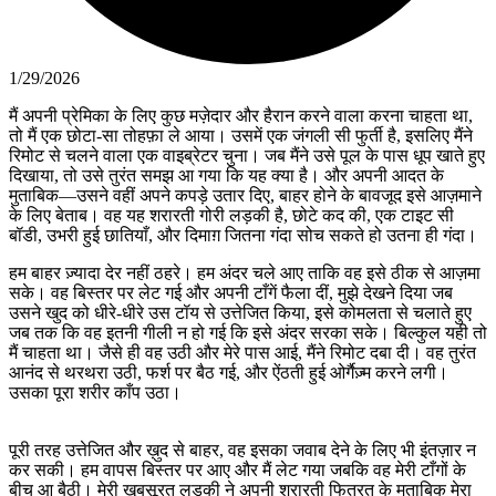
1/29/2026
मैं अपनी प्रेमिका के लिए कुछ मज़ेदार और हैरान करने वाला करना चाहता था,
तो मैं एक छोटा-सा तोहफ़ा ले आया। उसमें एक जंगली सी फुर्ती है, इसलिए मैंने
रिमोट से चलने वाला एक वाइब्रेटर चुना। जब मैंने उसे पूल के पास धूप खाते हुए
दिखाया, तो उसे तुरंत समझ आ गया कि यह क्या है। और अपनी आदत के
मुताबिक—उसने वहीं अपने कपड़े उतार दिए, बाहर होने के बावजूद इसे आज़माने
के लिए बेताब। वह यह शरारती गोरी लड़की है, छोटे कद की, एक टाइट सी
बॉडी, उभरी हुई छातियाँ, और दिमाग़ जितना गंदा सोच सकते हो उतना ही गंदा।
हम बाहर ज़्यादा देर नहीं ठहरे। हम अंदर चले आए ताकि वह इसे ठीक से आज़मा
सके। वह बिस्तर पर लेट गई और अपनी टाँगें फैला दीं, मुझे देखने दिया जब
उसने खुद को धीरे-धीरे उस टॉय से उत्तेजित किया, इसे कोमलता से चलाते हुए
जब तक कि वह इतनी गीली न हो गई कि इसे अंदर सरका सके। बिल्कुल यही तो
मैं चाहता था। जैसे ही वह उठी और मेरे पास आई, मैंने रिमोट दबा दी। वह तुरंत
आनंद से थरथरा उठी, फर्श पर बैठ गई, और ऐंठती हुई ओर्गैज़्म करने लगी।
उसका पूरा शरीर काँप उठा।
पूरी तरह उत्तेजित और ख़ुद से बाहर, वह इसका जवाब देने के लिए भी इंतज़ार न
कर सकी। हम वापस बिस्तर पर आए और मैं लेट गया जबकि वह मेरी टाँगों के
बीच आ बैठी। मेरी ख़ूबसूरत लड़की ने अपनी शरारती फितरत के मुताबिक मेरा