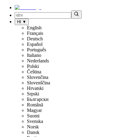
HI
▼
English
Français
Deutsch
Español
Português
Italiano
Nederlands
Polski
Čeština
Slovenčina
Slovenščina
Hrvatski
Srpski
Български
Română
Magyar
Suomi
Svenska
Norsk
Dansk