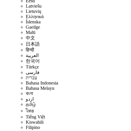
Eesti
Latviešu
Lietuvių
Ελληνικά
Íslenska
Gaeilge
Malti
中文
日本語
हिन्दी
العربية
한국어
Türkçe
فارسی
עברית
Bahasa Indonesia
Bahasa Melayu
বাংলা
اردو
தமிழ்
ไทย
Tiếng Việt
Kiswahili
Filipino