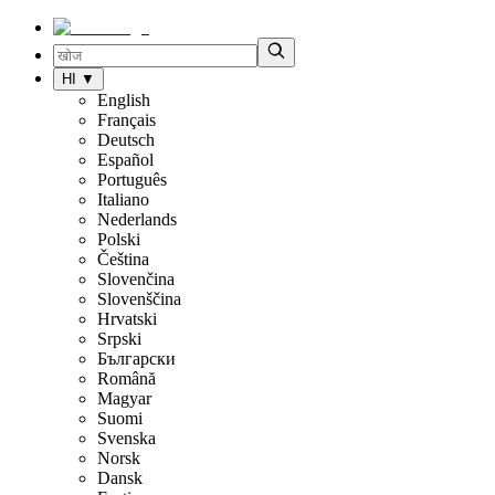
HI
▼
English
Français
Deutsch
Español
Português
Italiano
Nederlands
Polski
Čeština
Slovenčina
Slovenščina
Hrvatski
Srpski
Български
Română
Magyar
Suomi
Svenska
Norsk
Dansk