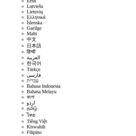
Eesti
Latviešu
Lietuvių
Ελληνικά
Íslenska
Gaeilge
Malti
中文
日本語
हिन्दी
العربية
한국어
Türkçe
فارسی
עברית
Bahasa Indonesia
Bahasa Melayu
বাংলা
اردو
தமிழ்
ไทย
Tiếng Việt
Kiswahili
Filipino