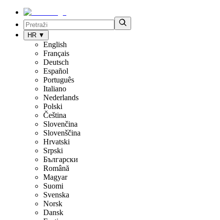
HR
▼
English
Français
Deutsch
Español
Português
Italiano
Nederlands
Polski
Čeština
Slovenčina
Slovenščina
Hrvatski
Srpski
Български
Română
Magyar
Suomi
Svenska
Norsk
Dansk