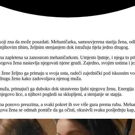
 koji zna da može pouzdati. Mehaničarka, samouvjerena starija žena, odl
njihovim tihim, željnim stenjanjem dok istražuju tijela jedno drugog.
na zapletena sa zanosnom mehaničarkom. Umjesto ljutnje, i njega to pri
egova žena nastavlja njegovati njene grudi. Zajedno, svojim ustima i je
 žene željno ga primaju u svoja usta, radeći zajednički pod iskusnim vo
 drugu ženu kako zadovoljava njenog muža.
muža, primajući ga duboko dok strastveno ljubi njegovu ženu. Energija 
govo lice, a njihovi pogledi su sklopljeni, a stenjanje se stapja.
žena ponovo preuzima, a svaki pokret ih sve više gura prema rubu. Me
egova žena se odmah pomiče da ga očisti, okusivši svaku posljednju kap