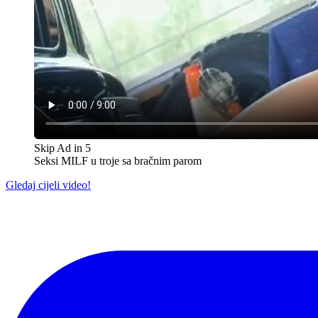
Skip Ad in
5
Seksi MILF u troje sa bračnim parom
Gledaj cijeli video!