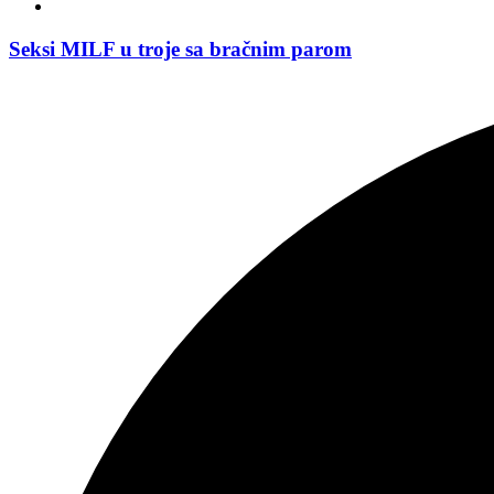
Seksi MILF u troje sa bračnim parom