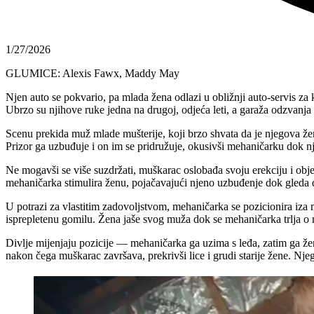
1/27/2026
GLUMICE: Alexis Fawx, Maddy May
Njen auto se pokvario, pa mlada žena odlazi u obližnji auto-servis za
Ubrzo su njihove ruke jedna na drugoj, odjeća leti, a garaža odzvanja 
Scenu prekida muž mlade mušterije, koji brzo shvata da je njegova že
Prizor ga uzbuđuje i on im se pridružuje, okusivši mehaničarku dok nj
Ne mogavši se više suzdržati, muškarac oslobađa svoju erekciju i obje
mehaničarka stimulira ženu, pojačavajući njeno uzbuđenje dok gleda
U potrazi za vlastitim zadovoljstvom, mehaničarka se pozicionira iza 
isprepletenu gomilu. Žena jaše svog muža dok se mehaničarka trlja o nje
Divlje mijenjaju pozicije — mehaničarka ga uzima s leđa, zatim ga 
nakon čega muškarac završava, prekrivši lice i grudi starije žene. Nj