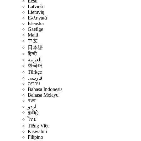
Eesti
Latviešu
Lietuvių
Ελληνικά
Íslenska
Gaeilge
Malti
中文
日本語
हिन्दी
العربية
한국어
Türkçe
فارسی
עברית
Bahasa Indonesia
Bahasa Melayu
বাংলা
اردو
தமிழ்
ไทย
Tiếng Việt
Kiswahili
Filipino