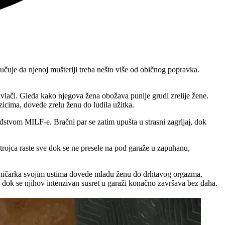
učuje da njenoj mušteriji treba nešto više od običnog popravka.
vlači. Gleda kako njegova žena obožava punije grudi zrelije žene.
zicima, dovede zrelu ženu do ludila užitka.
đstvom MILF-e. Bračni par se zatim upušta u strasni zagrljaj, dok
trojca raste sve dok se ne presele na pod garaže u zapuhanu,
haničarka svojim ustima dovede mladu ženu do drhtavog orgazma,
, dok se njihov intenzivan susret u garaži konačno završava bez daha.