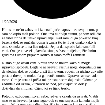
1/29/2026
Htio sam nešto zabavno i iznenađujuće napraviti za svoju curu, pa
sam pokupio mali poklon. Ona ima tu divlju stranu, pa sam odlučio
za vibrator na daljinsko upravljanje. Kad sam joj ga pokazao kraj
bazena dok se sunčala, odma je znala što je. I baš onako kako je
ona, skinula se tu na licu mjesta, željna da isproba iako smo bili
vani. Ona je ta vesela plavuša, sitna, s čvrstim tijelom, živahnim
grudima i umom prljavim koliko si samo možeš zamisliti.
Nismo dugo ostali vani. Vratili smo se unutra kako bi mogla
ispravno isprobati. Legla je na krevet i raširila noge, dopuštajući mi
da gledam dok se polako draži tim toyom, vodeći ga nježno dok nije
postala dovoljno mokra da ga uvuče unutra. Upravo sam se nadao
tome. Čim je ustala i prišla mi, pritisnuo sam daljinski. Odmah je
zadrhtala od užitka, kliznuvši na pod, previjajući se dok je
doživljavala vrhunac. Cijelo joj se tijelo treslo.
Potpuno uzbuđena i izvan sebe, jedva je čekala da uzvrati. Vratili
smo se na krevet i ja sam legao dok se ona smjestila između mojih
nogu. Moja prekrasna djevojka sišla je na mene kao ta nestašna