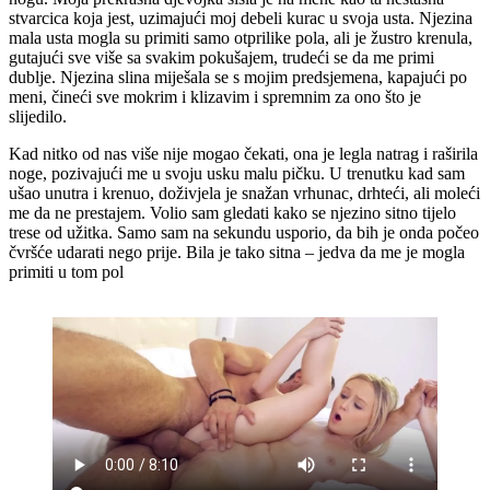
stvarcica koja jest, uzimajući moj debeli kurac u svoja usta. Njezina
mala usta mogla su primiti samo otprilike pola, ali je žustro krenula,
gutajući sve više sa svakim pokušajem, trudeći se da me primi
dublje. Njezina slina miješala se s mojim predsjemena, kapajući po
meni, čineći sve mokrim i klizavim i spremnim za ono što je
slijedilo.
Kad nitko od nas više nije mogao čekati, ona je legla natrag i raširila
noge, pozivajući me u svoju usku malu pičku. U trenutku kad sam
ušao unutra i krenuo, doživjela je snažan vrhunac, drhteći, ali moleći
me da ne prestajem. Volio sam gledati kako se njezino sitno tijelo
trese od užitka. Samo sam na sekundu usporio, da bih je onda počeo
čvršće udarati nego prije. Bila je tako sitna – jedva da me je mogla
primiti u tom pol