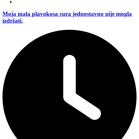
Moja mala plavokosa cura jednostavno nije mogla
izdržati.