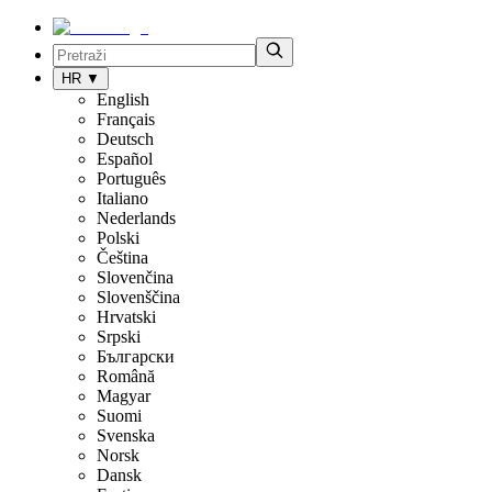
HR
▼
English
Français
Deutsch
Español
Português
Italiano
Nederlands
Polski
Čeština
Slovenčina
Slovenščina
Hrvatski
Srpski
Български
Română
Magyar
Suomi
Svenska
Norsk
Dansk