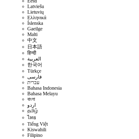
Eesti
Latviešu
Lietuvių
Ελληνικά
Íslenska
Gaeilge
Malti
中文
日本語
हिन्दी
العربية
한국어
Türkçe
فارسی
עברית
Bahasa Indonesia
Bahasa Melayu
বাংলা
اردو
தமிழ்
ไทย
Tiếng Việt
Kiswahili
Filipino