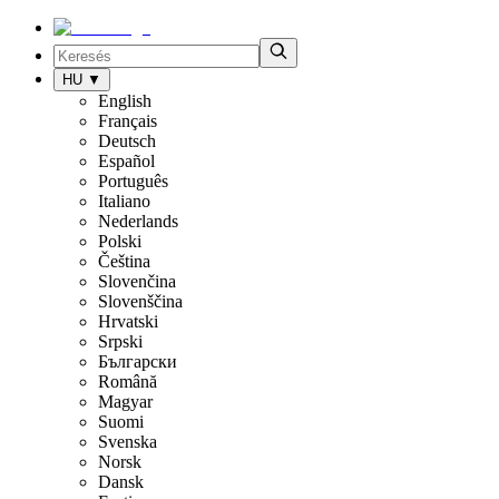
HU
▼
English
Français
Deutsch
Español
Português
Italiano
Nederlands
Polski
Čeština
Slovenčina
Slovenščina
Hrvatski
Srpski
Български
Română
Magyar
Suomi
Svenska
Norsk
Dansk