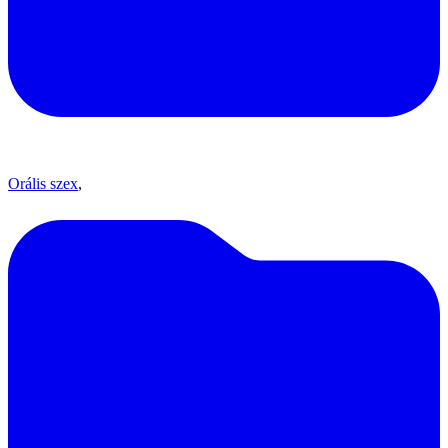
Orális szex
,