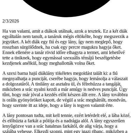
2/3/2026
Ha van valami, amit a diákok utálnak, azok a tesztek. Ez a két diák
egyáltalán nem tanult, a tanáruk mégis eltökélte, hogy megszerzik a
jegyüket. A két diák egy fiú és egy lány, így nem meglepő, hogy
rosszban sürgölődnek, ha csak egy percre magukra hagyja őket.
Ennek ellenére a tanár rövid időre elhagyta a termet, ami lehetővé
tette a tiniknek, hogy egymással szexuális témájú beszélgetésbe
kezdjenek anélkül, hogy meghallották volna őket.
A szexi barna hajú diáklány tökéletes megoldást talált ki: a fiú
megnyalhatja a punciját, cserébe hagyja, hogy lemásolja a válaszait
a dolgozatáról. A tinilány az asztalra ül, és félrehúzza a tangáját,
miközben a srác nyalni kezdi a már amúgy is nedves punciját. Úgy
tűnt, hogy már jóval a kezdés előtt készen állt erre. A lány továbbra
is orális gyönyöröket kapott, de végül a srác meghátrált, mondván,
hogy szerinte itt az ideje, hogy a lány is tegyen valamit érte.
A lány pontosan tudta, mit kell tennie, ezért letérdelt elé, a lába közé,
és előhúzta a farkát a pólója és a nadrágja alól. A lány egyszerűen
lenyűgözve van a srác hatalmas farkától, de alig várja, hogy a
szájába vehesse. Elkezdi szopni, mint egy igazi ribanc, miközben a