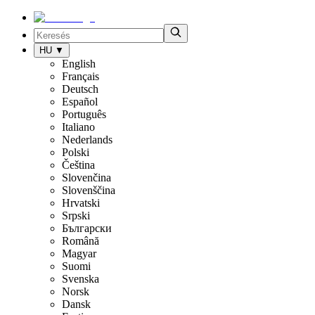
HU
▼
English
Français
Deutsch
Español
Português
Italiano
Nederlands
Polski
Čeština
Slovenčina
Slovenščina
Hrvatski
Srpski
Български
Română
Magyar
Suomi
Svenska
Norsk
Dansk