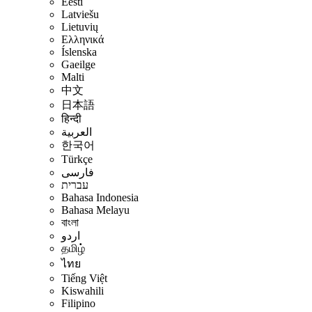
Eesti
Latviešu
Lietuvių
Ελληνικά
Íslenska
Gaeilge
Malti
中文
日本語
हिन्दी
العربية
한국어
Türkçe
فارسی
עברית
Bahasa Indonesia
Bahasa Melayu
বাংলা
اردو
தமிழ்
ไทย
Tiếng Việt
Kiswahili
Filipino