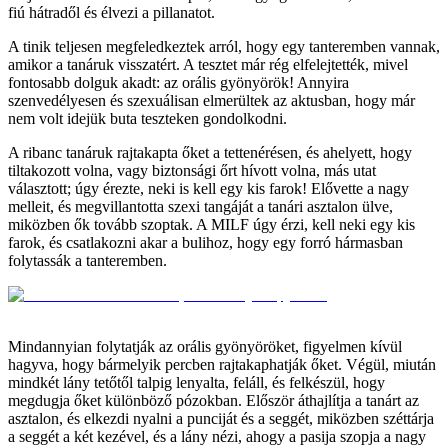
fiú hátradől és élvezi a pillanatot.
A tinik teljesen megfeledkeztek arról, hogy egy tanteremben vannak,
amikor a tanáruk visszatért. A tesztet már rég elfelejtették, mivel
fontosabb dolguk akadt: az orális gyönyörök! Annyira
szenvedélyesen és szexuálisan elmerültek az aktusban, hogy már
nem volt idejük buta teszteken gondolkodni.
A ribanc tanáruk rajtakapta őket a tettenérésen, és ahelyett, hogy
tiltakozott volna, vagy biztonsági őrt hívott volna, más utat
választott; úgy érezte, neki is kell egy kis farok! Elővette a nagy
melleit, és megvillantotta szexi tangáját a tanári asztalon ülve,
miközben ők tovább szoptak. A MILF úgy érzi, kell neki egy kis
farok, és csatlakozni akar a bulihoz, hogy egy forró hármasban
folytassák a tanteremben.
Mindannyian folytatják az orális gyönyöröket, figyelmen kívül
hagyva, hogy bármelyik percben rajtakaphatják őket. Végül, miután
mindkét lány tetőtől talpig lenyalta, feláll, és felkészül, hogy
megdugja őket különböző pózokban. Először áthajlítja a tanárt az
asztalon, és elkezdi nyalni a punciját és a seggét, miközben széttárja
a seggét a két kezével, és a lány nézi, ahogy a pasija szopja a nagy