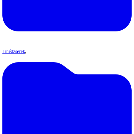
Tinédzserek
,