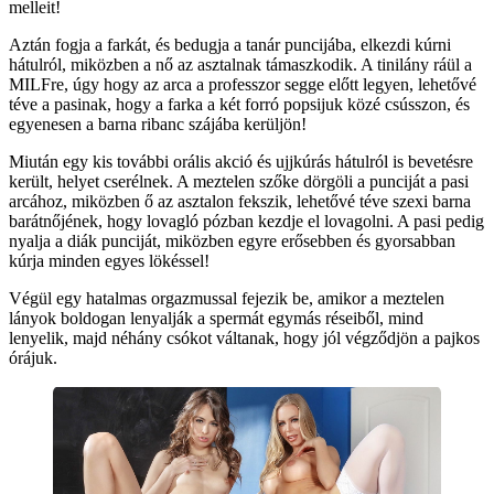
melleit!
Aztán fogja a farkát, és bedugja a tanár puncijába, elkezdi kúrni
hátulról, miközben a nő az asztalnak támaszkodik. A tinilány ráül a
MILFre, úgy hogy az arca a professzor segge előtt legyen, lehetővé
téve a pasinak, hogy a farka a két forró popsijuk közé csússzon, és
egyenesen a barna ribanc szájába kerüljön!
Miután egy kis további orális akció és ujjkúrás hátulról is bevetésre
került, helyet cserélnek. A meztelen szőke dörgöli a punciját a pasi
arcához, miközben ő az asztalon fekszik, lehetővé téve szexi barna
barátnőjének, hogy lovagló pózban kezdje el lovagolni. A pasi pedig
nyalja a diák punciját, miközben egyre erősebben és gyorsabban
kúrja minden egyes lökéssel!
Végül egy hatalmas orgazmussal fejezik be, amikor a meztelen
lányok boldogan lenyalják a spermát egymás réseiből, mind
lenyelik, majd néhány csókot váltanak, hogy jól végződjön a pajkos
órájuk.