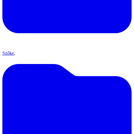
Szőke
,