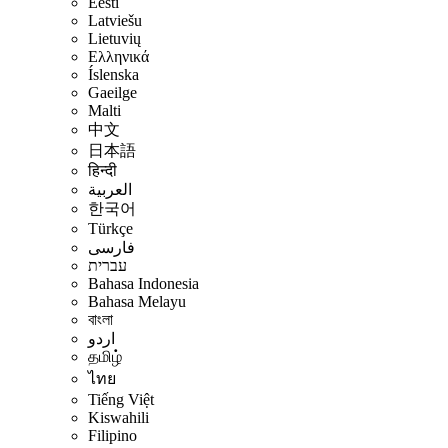
Eesti
Latviešu
Lietuvių
Ελληνικά
Íslenska
Gaeilge
Malti
中文
日本語
हिन्दी
العربية
한국어
Türkçe
فارسی
עברית
Bahasa Indonesia
Bahasa Melayu
বাংলা
اردو
தமிழ்
ไทย
Tiếng Việt
Kiswahili
Filipino