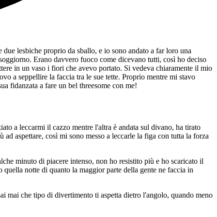
te due lesbiche proprio da sballo, e io sono andato a far loro una
el soggiorno. Erano davvero fuoco come dicevano tutti, così ho deciso
ere in un vaso i fiori che avevo portato. Si vedeva chiaramente il mio
ovo a seppellire la faccia tra le sue tette. Proprio mentre mi stavo
 sua fidanzata a fare un bel threesome con me!
ato a leccarmi il cazzo mentre l'altra è andata sul divano, ha tirato
ad aspettare, così mi sono messo a leccarle la figa con tutta la forza
he minuto di piacere intenso, non ho resistito più e ho scaricato il
 quella notte di quanto la maggior parte della gente ne faccia in
ai mai che tipo di divertimento ti aspetta dietro l'angolo, quando meno