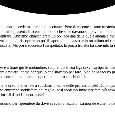
, qui non succede mai niente di eccitante. Però di recente si sono trasferi
 loro, mi si presenta la scena delle due che se le davano sul pavimento d
ntrare. Abbiamo chiacchierato un po', poi una delle due è andata a mett
entazione di riscoprire un po' il sapore di un cazzo, e in un attimo mi ritr
ccata. Ma poi è successo l'inaspettato: la prima troietta ha convinto la
 e a tirare giù le mutandine, scoprendo la sua figa sexy. La tipa ha inizi
era davvero intima per quello che stavamo per fare! Non ce la facevo più 
imo entrambe mi hanno coperto con i loro succhi dolci.
 e si sono alternate a succhiarmi come delle professioniste! Dopo qualc
o entrambe soddisfatte del regalo, così abbiamo finito per fare più sesso
prima di darci la buonanotte!
prossimo per riprendere da dove avevamo lasciato. La morale è che non s