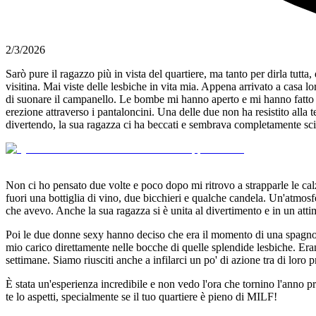
2/3/2026
Sarò pure il ragazzo più in vista del quartiere, ma tanto per dirla tutta
visitina. Mai viste delle lesbiche in vita mia. Appena arrivato a casa
di suonare il campanello. Le bombe mi hanno aperto e mi hanno fatto e
erezione attraverso i pantaloncini. Una delle due non ha resistito alla t
divertendo, la sua ragazza ci ha beccati e sembrava completamente scio
Non ci ho pensato due volte e poco dopo mi ritrovo a strapparle le calze
fuori una bottiglia di vino, due bicchieri e qualche candela. Un'atmosf
che avevo. Anche la sua ragazza si è unita al divertimento e in un att
Poi le due donne sexy hanno deciso che era il momento di una spagnola,
mio carico direttamente nelle bocche di quelle splendide lesbiche. Eran
settimane. Siamo riusciti anche a infilarci un po' di azione tra di loro 
È stata un'esperienza incredibile e non vedo l'ora che tornino l'anno 
te lo aspetti, specialmente se il tuo quartiere è pieno di MILF!