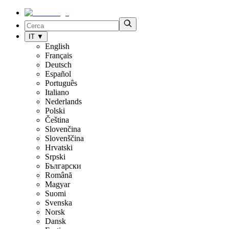
IT
▼
English
Français
Deutsch
Español
Português
Italiano
Nederlands
Polski
Čeština
Slovenčina
Slovenščina
Hrvatski
Srpski
Български
Română
Magyar
Suomi
Svenska
Norsk
Dansk