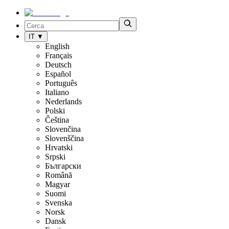
IT
▼
English
Français
Deutsch
Español
Português
Italiano
Nederlands
Polski
Čeština
Slovenčina
Slovenščina
Hrvatski
Srpski
Български
Română
Magyar
Suomi
Svenska
Norsk
Dansk