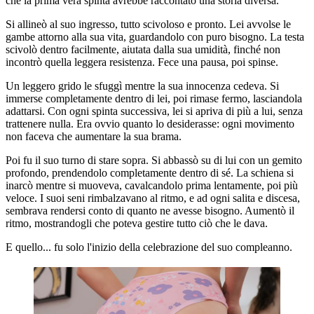
che la prima vera spinta avrebbe raccontato una storia diversa.
Si allineò al suo ingresso, tutto scivoloso e pronto. Lei avvolse le
gambe attorno alla sua vita, guardandolo con puro bisogno. La testa
scivolò dentro facilmente, aiutata dalla sua umidità, finché non
incontrò quella leggera resistenza. Fece una pausa, poi spinse.
Un leggero grido le sfuggì mentre la sua innocenza cedeva. Si
immerse completamente dentro di lei, poi rimase fermo, lasciandola
adattarsi. Con ogni spinta successiva, lei si apriva di più a lui, senza
trattenere nulla. Era ovvio quanto lo desiderasse: ogni movimento
non faceva che aumentare la sua brama.
Poi fu il suo turno di stare sopra. Si abbassò su di lui con un gemito
profondo, prendendolo completamente dentro di sé. La schiena si
inarcò mentre si muoveva, cavalcandolo prima lentamente, poi più
veloce. I suoi seni rimbalzavano al ritmo, e ad ogni salita e discesa,
sembrava rendersi conto di quanto ne avesse bisogno. Aumentò il
ritmo, mostrandogli che poteva gestire tutto ciò che le dava.
E quello... fu solo l'inizio della celebrazione del suo compleanno.