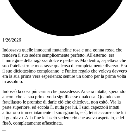
1/26/2026
Indossava quelle innocenti mutandine rosa e una gonna rossa che
rendeva il suo sedere semplicemente perfetto. All'esterno, era
l'immagine della ragazza dolce e perbene. Ma dentro, aspettava che
suo fratellastro le mostrasse qualcosa di completamente diverso. Era
il suo diciottesimo compleanno, e l'unico regalo che voleva davvero
era la sua prima vera esperienza: sentire un uomo per la prima volta
in assoluto.
Indossò la cosa più carina che possedesse. Ancara intatta, sperando
ancora che la sua prima volta significasse qualcosa. Quando suo
fratellastro le promise di darle ciò che chiedeva, non esitò. Via la
parte superiore, ed eccola lì, nuda per lui. I suoi capezzoli intatti
attirarono immediatamente il suo sguardo, e sì, lei si accorse che lui
li guardava. Alla fine le lasciò vedere ciò che aveva aspettato, e lei
fissò, completamente affascinata.