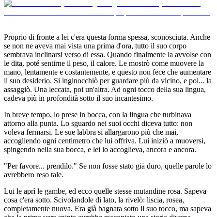
Proprio di fronte a lei c'era questa forma spessa, sconosciuta. Anche
se non ne aveva mai vista una prima d'ora, tutto il suo corpo
sembrava inclinarsi verso di essa. Quando finalmente la avvolse con
le dita, poté sentirne il peso, il calore. Le mostrò come muovere la
mano, lentamente e costantemente, e questo non fece che aumentare
il suo desiderio. Si inginocchiò per guardare più da vicino, e poi... la
assaggiò. Una leccata, poi un'altra. Ad ogni tocco della sua lingua,
cadeva più in profondità sotto il suo incantesimo.
In breve tempo, lo prese in bocca, con la lingua che turbinava
attorno alla punta. Lo sguardo nei suoi occhi diceva tutto: non
voleva fermarsi. Le sue labbra si allargarono più che mai,
accogliendo ogni centimetro che lui offriva. Lui iniziò a muoversi,
spingendo nella sua bocca, e lei lo accoglieva, ancora e ancora.
"Per favore... prendilo." Se non fosse stato già duro, quelle parole lo
avrebbero reso tale.
Lui le aprì le gambe, ed ecco quelle stesse mutandine rosa. Sapeva
cosa c'era sotto. Scivolandole di lato, la rivelò: liscia, rosea,
completamente nuova. Era già bagnata sotto il suo tocco, ma sapeva