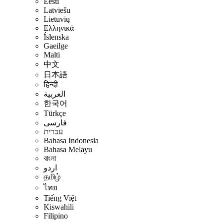
Eesti
Latviešu
Lietuvių
Ελληνικά
Íslenska
Gaeilge
Malti
中文
日本語
हिन्दी
العربية
한국어
Türkçe
فارسی
עברית
Bahasa Indonesia
Bahasa Melayu
বাংলা
اردو
தமிழ்
ไทย
Tiếng Việt
Kiswahili
Filipino