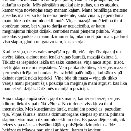
atdarītu to pašu. Mēs pārgājām atpakaļ pie gultas, un es atgulos,
kamēr viņa novietojās starp manām kājām. Mana brīnišķīgā meitene
apsēdās man virsū kā tā netīrā meitenīte, kāda viņa ir, paņemdama
manu biezlo dzimumlocekli mutē. Viņas mazajā mutē ietilpa tikai
apmēram puse, bet viņa to darīja ar nepacietību, ar katru
mēģinājumu rīkojot dziļāk, centoties mani pieņemt pilnībā. Viņas
siekalas sajaukās ar manu dzimumsulu, pilam nost pāri man, padarot
visu slapju, gludu un gatavu tam, kas sekoja.
Kad ne viņa, ne es vairs nespējām gaidīt, viňa atgulās atpakaļ un
atvēra kājas, aicinot man ienākt viņas šaurajā, mazajā dzimtajā.
Tiklīdz es iespiedos iekšā un sāku kustēties, viņa nāca stipri, trīsot,
bet lūgdama mani neapstāties. Man patika skatīties, kā viņas mazais
ķermenis trīcēja no baudas. Es uz brīdi palēninājos, tad sāku viņā
dzināt stiprāk nekā iepriekš. Viņa bija tik maza – viņa tik tikko
varēja mani pieņemt šajā pozīcijā un mēģināja mani atgrūst, kas lika
man iet vēl dziļāk. Drīz mēs mainījām pozīciju.
Viņa uzkāpa augšā sēžot, jājot uz manis, kamēr es berzēju viņas
klitoru, liekot viņai nākt vēlreiz. No turienes viss kļuva tikai
intensīvāks. Mēs kustējāmies ātrāk, mainījām pozīcijas, pazudām
tajā. Viņas šaurais, mazais dzimumorgāns stiepās ap mani, pilinām
slapinot visu manu dzimumlocekli un olas. Es pazaudēju skaiti, cik
reizes viņa nāca – trīsošām kājām, pulsējošu dzimtvietu – līdz
beidzot es izšāvos pāri viņai ar biezu, karstu izšāvienu.