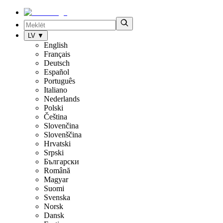
LV
▼
English
Français
Deutsch
Español
Português
Italiano
Nederlands
Polski
Čeština
Slovenčina
Slovenščina
Hrvatski
Srpski
Български
Română
Magyar
Suomi
Svenska
Norsk
Dansk