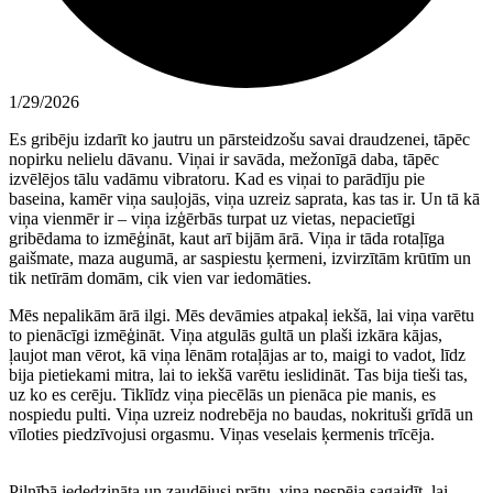
1/29/2026
Es gribēju izdarīt ko jautru un pārsteidzošu savai draudzenei, tāpēc
nopirku nelielu dāvanu. Viņai ir savāda, mežonīgā daba, tāpēc
izvēlējos tālu vadāmu vibratoru. Kad es viņai to parādīju pie
baseina, kamēr viņa sauļojās, viņa uzreiz saprata, kas tas ir. Un tā kā
viņa vienmēr ir – viņa izģērbās turpat uz vietas, nepacietīgi
gribēdama to izmēģināt, kaut arī bijām ārā. Viņa ir tāda rotaļīga
gaišmate, maza augumā, ar saspiestu ķermeni, izvirzītām krūtīm un
tik netīrām domām, cik vien var iedomāties.
Mēs nepalikām ārā ilgi. Mēs devāmies atpakaļ iekšā, lai viņa varētu
to pienācīgi izmēģināt. Viņa atgulās gultā un plaši izkāra kājas,
ļaujot man vērot, kā viņa lēnām rotaļājas ar to, maigi to vadot, līdz
bija pietiekami mitra, lai to iekšā varētu ieslidināt. Tas bija tieši tas,
uz ko es cerēju. Tiklīdz viņa piecēlās un pienāca pie manis, es
nospiedu pulti. Viņa uzreiz nodrebēja no baudas, nokrituši grīdā un
vīloties piedzīvojusi orgasmu. Viņas veselais ķermenis trīcēja.
Pilnībā iededzināta un zaudējusi prātu, viņa nespēja sagaidīt, lai