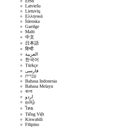
Eesti
Latviešu
Lietuvių
Ελληνικά
Íslenska
Gaeilge
Malti
中文
日本語
हिन्दी
العربية
한국어
Türkçe
فارسی
עברית
Bahasa Indonesia
Bahasa Melayu
বাংলা
اردو
தமிழ்
ไทย
Tiếng Việt
Kiswahili
Filipino