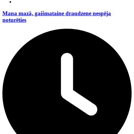
Mana mazā, gaišmataine draudzene nespēja
noturēties