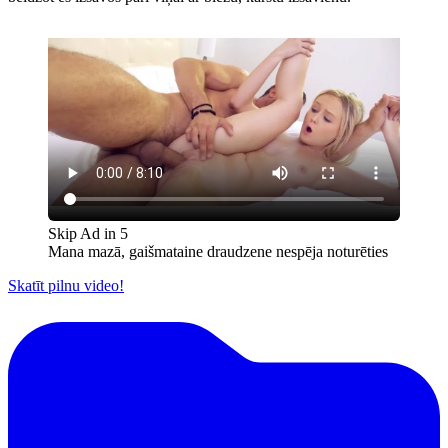
Skip Ad in
5
Mana mazā, gaišmataine draudzene nespēja noturēties
Skatīt pilnu video!