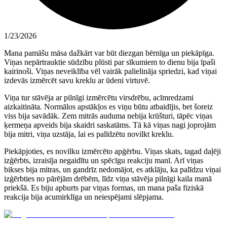
1/23/2026
Mana pamāšu māsa dažkārt var būt diezgan bērnīga un piekāpīga.
Viņas nepārtrauktie sūdzību plūsti par sīkumiem to dienu bija īpaši
kairinoši. Viņas neveiklība vēl vairāk palielināja spriedzi, kad viņai
izdevās izmērcēt savu kreklu ar ūdeni virtuvē.
Viņa tur stāvēja ar pilnīgi izmērcētu virsdrēbu, acīmredzami
aizkaitināta. Normālos apstākļos es viņu būtu atbaidījis, bet šoreiz
viss bija savādāk. Zem mitrās auduma nebija krūšturi, tāpēc viņas
ķermeņa apveids bija skaidri saskatāms. Tā kā viņas nagi joprojām
bija mitri, viņa uzstāja, lai es palīdzētu novilkt kreklu.
Piekāpjoties, es novilku izmērcēto apģērbu. Viņas skats, tagad daļēji
izģērbts, izraisīja negaidītu un spēcīgu reakciju manī. Arī viņas
bikses bija mitras, un gandrīz nedomājot, es atklāju, ka palīdzu viņai
izģērbties no pārējām drēbēm, līdz viņa stāvēja pilnīgi kaila manā
priekšā. Es biju apburts par viņas formas, un mana paša fiziskā
reakcija bija acumirklīga un neiespējami slēpjama.