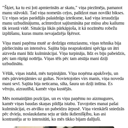
"Šķiet, ka tu esi ļoti apmierināts ar skatu," viņa piezīmēja, pamanot
manu stāvokli. Tad viņa nometās ceļos, palīdzot man novilkt bikses.
Uz viņas sejas parādījās palaidnīgs izteiksme, kad viņa ieraudzīja
manu uzbudinājumu, acīmredzot sajūsmināta par mūsu abu kailumu
tik ierastā vidē. Situācija likās pārkāpjoša, it kā nozīmētu robežu
izplūšanu, kuras mums nevajadzēja šķērsot.
Viņa mani paņēma mutē ar dedzīgu entuziasmu, viņas tehnika bija
pārliecināta un intensīva. Sajūta bija neaprakstāmi spēcīga un ātri
aizveda mani līdz kulminācijai. Viņa turpināja, līdz es biju pabeidzis,
pēc tam rūpīgi notīrīja. Viņas tēls pēc tam atstāja mani dziļi
uzbudinātu.
Vēlāk, viņas istabā, mēs turpinājām. Viņa noņēma apakšveļu, un
mēs pārvietojāmies uz gultas. Novietojoties virs manis, viņa noveda
mani sevī. Sajūta bija neticama, silta, šaura un dziļi intīma. Es
vēroju, aizrautībā, kamēr viņa kustējās.
Mēs nomainījām pozīcijas, un es viņu paņēmu no aizmugures,
kamēr viņas baudas skaņas pildīja istabu. Tuvojoties manai pašai
kulminācijai, es atvilku un pabeidzu ārpusē. Viņa vienkārši sniedzās
pēc dvieļa, noslaukdama seju ar tādu ikdienišķību, kas asi
kontrastēja ar to intensitāti, ko mēs tikko bijam dalījuši.