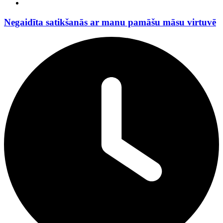
Negaidīta satikšanās ar manu pamāšu māsu virtuvē