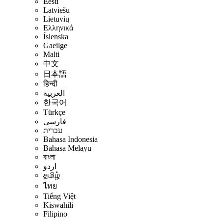
Eesti
Latviešu
Lietuvių
Ελληνικά
Íslenska
Gaeilge
Malti
中文
日本語
हिन्दी
العربية
한국어
Türkçe
فارسی
עברית
Bahasa Indonesia
Bahasa Melayu
বাংলা
اردو
தமிழ்
ไทย
Tiếng Việt
Kiswahili
Filipino