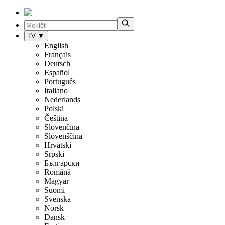
LV
▼
English
Français
Deutsch
Español
Português
Italiano
Nederlands
Polski
Čeština
Slovenčina
Slovenščina
Hrvatski
Srpski
Български
Română
Magyar
Suomi
Svenska
Norsk
Dansk