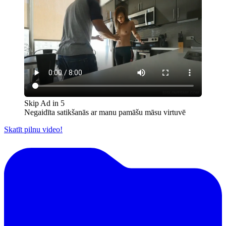
Skip Ad in
5
Negaidīta satikšanās ar manu pamāšu māsu virtuvē
Skatīt pilnu video!