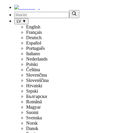
LV
▼
English
Français
Deutsch
Español
Português
Italiano
Nederlands
Polski
Čeština
Slovenčina
Slovenščina
Hrvatski
Srpski
Български
Română
Magyar
Suomi
Svenska
Norsk
Dansk