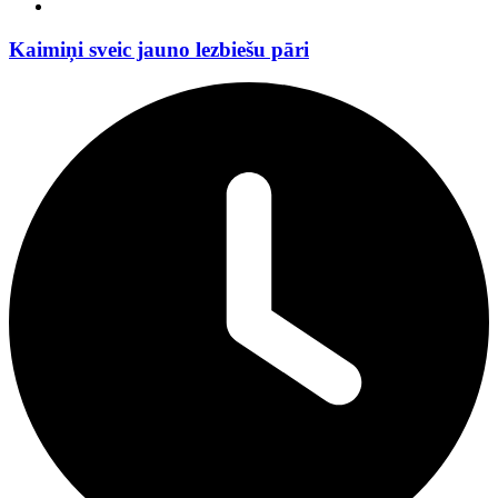
Kaimiņi sveic jauno lezbiešu pāri