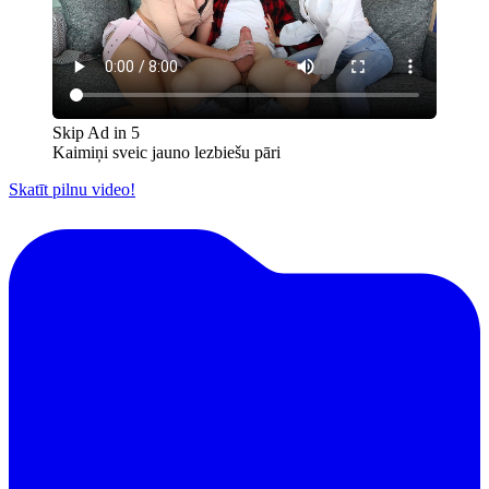
Skip Ad in
5
Kaimiņi sveic jauno lezbiešu pāri
Skatīt pilnu video!