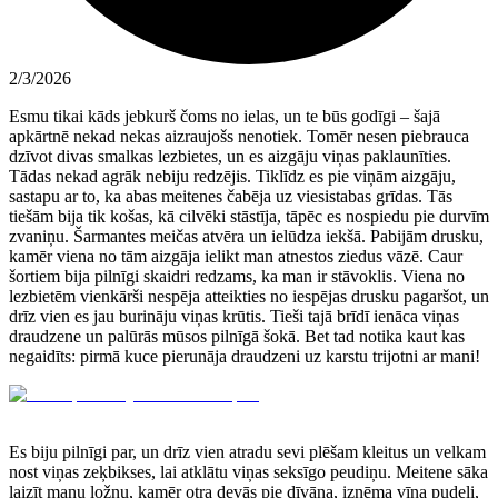
2/3/2026
Esmu tikai kāds jebkurš čoms no ielas, un te būs godīgi – šajā
apkārtnē nekad nekas aizraujošs nenotiek. Tomēr nesen piebrauca
dzīvot divas smalkas lezbietes, un es aizgāju viņas paklaunīties.
Tādas nekad agrāk nebiju redzējis. Tiklīdz es pie viņām aizgāju,
sastapu ar to, ka abas meitenes čabēja uz viesistabas grīdas. Tās
tiešām bija tik košas, kā cilvēki stāstīja, tāpēc es nospiedu pie durvīm
zvaniņu. Šarmantes meičas atvēra un ielūdza iekšā. Pabijām drusku,
kamēr viena no tām aizgāja ielikt man atnestos ziedus vāzē. Caur
šortiem bija pilnīgi skaidri redzams, ka man ir stāvoklis. Viena no
lezbietēm vienkārši nespēja atteikties no iespējas drusku pagaršot, un
drīz vien es jau burināju viņas krūtis. Tieši tajā brīdī ienāca viņas
draudzene un palūrās mūsos pilnīgā šokā. Bet tad notika kaut kas
negaidīts: pirmā kuce pierunāja draudzeni uz karstu trijotni ar mani!
Es biju pilnīgi par, un drīz vien atradu sevi plēšam kleitus un velkam
nost viņas zeķbikses, lai atklātu viņas seksīgo peudiņu. Meitene sāka
laizīt manu ložņu, kamēr otra devās pie dīvāna, izņēma vīna pudeli,