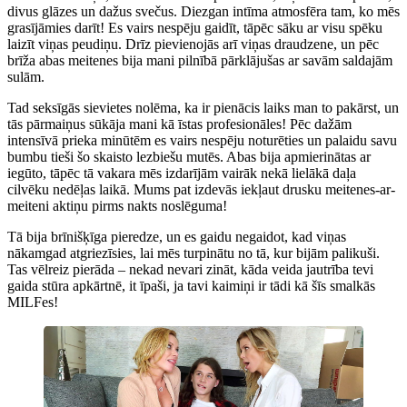
divus glāzes un dažus svečus. Diezgan intīma atmosfēra tam, ko mēs
grasījāmies darīt! Es vairs nespēju gaidīt, tāpēc sāku ar visu spēku
laizīt viņas peudiņu. Drīz pievienojās arī viņas draudzene, un pēc
brīža abas meitenes bija mani pilnībā pārklājušas ar savām saldajām
sulām.
Tad seksīgās sievietes nolēma, ka ir pienācis laiks man to pakārst, un
tās pārmaiņus sūkāja mani kā īstas profesionāles! Pēc dažām
intensīvā prieka minūtēm es vairs nespēju noturēties un palaidu savu
bumbu tieši šo skaisto lezbiešu mutēs. Abas bija apmierinātas ar
iegūto, tāpēc tā vakara mēs izdarījām vairāk nekā lielākā daļa
cilvēku nedēļas laikā. Mums pat izdevās iekļaut drusku meitenes-ar-
meiteni aktiņu pirms nakts noslēguma!
Tā bija brīnišķīga pieredze, un es gaidu negaidot, kad viņas
nākamgad atgriezīsies, lai mēs turpinātu no tā, kur bijām palikuši.
Tas vēlreiz pierāda – nekad nevari zināt, kāda veida jautrība tevi
gaida stūra apkārtnē, it īpaši, ja tavi kaimiņi ir tādi kā šīs smalkās
MILFes!