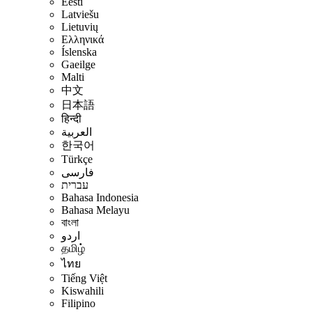
Eesti
Latviešu
Lietuvių
Ελληνικά
Íslenska
Gaeilge
Malti
中文
日本語
हिन्दी
العربية
한국어
Türkçe
فارسی
עברית
Bahasa Indonesia
Bahasa Melayu
বাংলা
اردو
தமிழ்
ไทย
Tiếng Việt
Kiswahili
Filipino