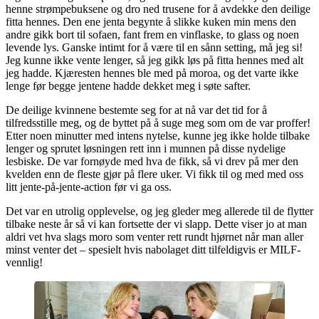
henne strømpebuksene og dro ned trusene for å avdekke den deilige
fitta hennes. Den ene jenta begynte å slikke kuken min mens den
andre gikk bort til sofaen, fant frem en vinflaske, to glass og noen
levende lys. Ganske intimt for å være til en sånn setting, må jeg si!
Jeg kunne ikke vente lenger, så jeg gikk løs på fitta hennes med alt
jeg hadde. Kjæresten hennes ble med på moroa, og det varte ikke
lenge før begge jentene hadde dekket meg i søte safter.
De deilige kvinnene bestemte seg for at nå var det tid for å
tilfredsstille meg, og de byttet på å suge meg som om de var proffer!
Etter noen minutter med intens nytelse, kunne jeg ikke holde tilbake
lenger og sprutet løsningen rett inn i munnen på disse nydelige
lesbiske. De var fornøyde med hva de fikk, så vi drev på mer den
kvelden enn de fleste gjør på flere uker. Vi fikk til og med med oss
litt jente-på-jente-action før vi ga oss.
Det var en utrolig opplevelse, og jeg gleder meg allerede til de flytter
tilbake neste år så vi kan fortsette der vi slapp. Dette viser jo at man
aldri vet hva slags moro som venter rett rundt hjørnet når man aller
minst venter det – spesielt hvis nabolaget ditt tilfeldigvis er MILF-
vennlig!