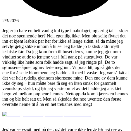
2/3/2026
Jeg er jo bare en helt vanlig kul type i nabolaget, og ærlig talt – skjer
det noe spennende her? Nei, egentlig ikke. Men plutselig flyttet det
inn et kjønt lesbisk par her for ikke så lenge siden, så da måtte jeg
selvfølgelig stikke innom å hilse. Jeg hadde jo faktisk aldri møtt
lesbiske før. Da jeg kom frem til huset deres, kunne jeg gjennom
vinduet se at de to jentene var i full gang på stuegulvet. De var
virkelig like heite som folk hadde sagt, så jeg ringte på. De to
søtnosene åpnet og inviterte meg inn. Vi prata litt, og så gikk den
ene for å sette blommene jeg hadde tatt med i vaske. Jeg var så kåt at
det var helt tydelig gjennom shortsene mine. Den ene av dem kunne
ikke dy seg – hun måtte bare få seg en liten smak for gammelt
vennskaps skyld, og før jeg visste ordet av det hadde jeg ansiktet
begravd mellom puppene hennes. Nettopp da kom kjæresten hennes
inn og ble helt satt ut. Men så skjedde det noe uventet: den første
overtalte henne til å ha en het trekanes med meg!
Jeg var selvsagt med på det, og det varte ikke lenge før jeg rev av