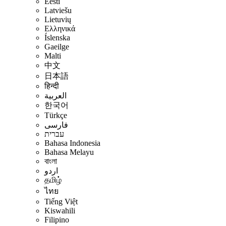
Eesti
Latviešu
Lietuvių
Ελληνικά
Íslenska
Gaeilge
Malti
中文
日本語
हिन्दी
العربية
한국어
Türkçe
فارسی
עברית
Bahasa Indonesia
Bahasa Melayu
বাংলা
اردو
தமிழ்
ไทย
Tiếng Việt
Kiswahili
Filipino