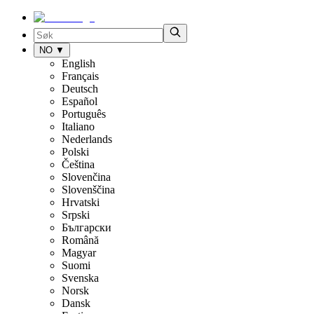
NO
▼
English
Français
Deutsch
Español
Português
Italiano
Nederlands
Polski
Čeština
Slovenčina
Slovenščina
Hrvatski
Srpski
Български
Română
Magyar
Suomi
Svenska
Norsk
Dansk