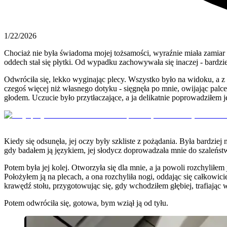
1/22/2026
Chociaż nie była świadoma mojej tożsamości, wyraźnie miała zamiar si
oddech stał się płytki. Od wypadku zachowywała się inaczej - bardzie
Odwróciła się, lekko wyginając plecy. Wszystko było na widoku, a z k
czegoś więcej niż własnego dotyku - sięgnęła po mnie, owijając palc
głodem. Uczucie było przytłaczające, a ja delikatnie poprowadziłem j
Kiedy się odsunęła, jej oczy były szkliste z pożądania. Była bardzie
gdy badałem ją językiem, jej słodycz doprowadzała mnie do szaleństw
Potem była jej kolej. Otworzyła się dla mnie, a ja powoli rozchyliłe
Położyłem ją na plecach, a ona rozchyliła nogi, oddając się całkowici
krawędź stołu, przygotowując się, gdy wchodziłem głębiej, trafiając w 
Potem odwróciła się, gotowa, bym wziął ją od tyłu.