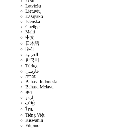
Eesti
Latviešu
Lietuvių
Ελληνικά
Íslenska
Gaeilge
Malti
中文
日本語
हिन्दी
العربية
한국어
Türkçe
فارسی
עברית
Bahasa Indonesia
Bahasa Melayu
বাংলা
اردو
தமிழ்
ไทย
Tiếng Việt
Kiswahili
Filipino