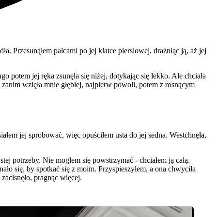
. Przesunąłem palcami po jej klatce piersiowej, drażniąc ją, aż jej
 potem jej ręka zsunęła się niżej, dotykając się lekko. Ale chciała
k, zanim wzięła mnie głębiej, najpierw powoli, potem z rosnącym
siałem jej spróbować, więc opuściłem usta do jej sedna. Westchnęła,
ystej potrzeby. Nie mogłem się powstrzymać - chciałem ją całą.
ginało się, by spotkać się z moim. Przyspieszyłem, a ona chwyciła
ę zacisnęło, pragnąc więcej.