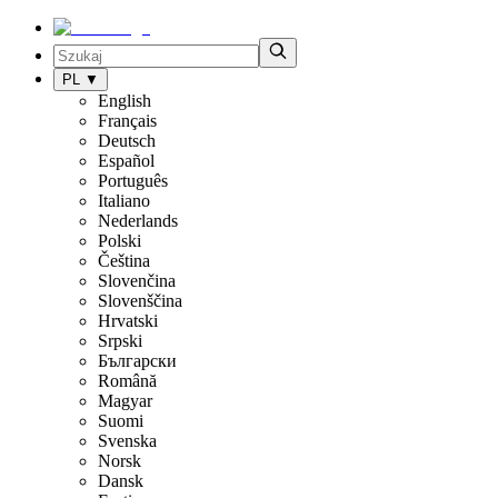
PL
▼
English
Français
Deutsch
Español
Português
Italiano
Nederlands
Polski
Čeština
Slovenčina
Slovenščina
Hrvatski
Srpski
Български
Română
Magyar
Suomi
Svenska
Norsk
Dansk