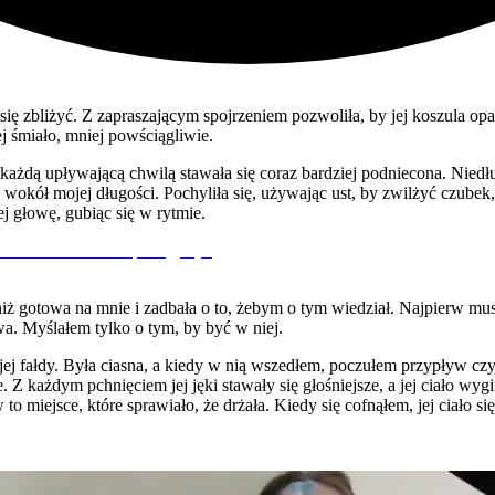
ę zbliżyć. Z zapraszającym spojrzeniem pozwoliła, by jej koszula opadła
j śmiało, mniej powściągliwie.
ażdą upływającą chwilą stawała się coraz bardziej podniecona. Niedługo
e wokół mojej długości. Pochyliła się, używając ust, by zwilżyć czube
ej głowę, gubiąc się w rytmie.
j niż gotowa na mnie i zadbała o to, żebym o tym wiedział. Najpierw mu
a. Myślałem tylko o tym, by być w niej.
m jej fałdy. Była ciasna, a kiedy w nią wszedłem, poczułem przypływ cz
e. Z każdym pchnięciem jej jęki stawały się głośniejsze, a jej ciało wy
to miejsce, które sprawiało, że drżała. Kiedy się cofnąłem, jej ciało si