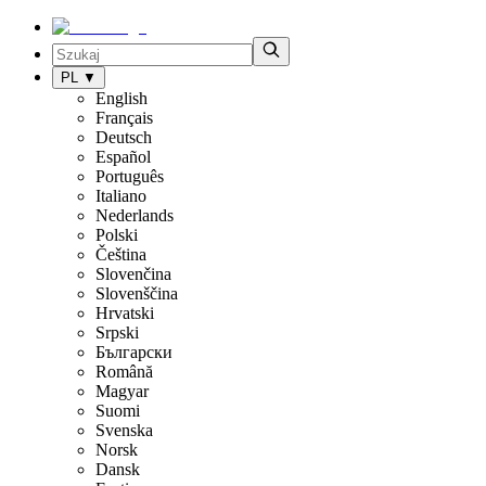
PL
▼
English
Français
Deutsch
Español
Português
Italiano
Nederlands
Polski
Čeština
Slovenčina
Slovenščina
Hrvatski
Srpski
Български
Română
Magyar
Suomi
Svenska
Norsk
Dansk