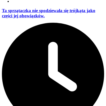
Ta sprzątaczka nie spodziewała się trójkąta jako
części jej obowiązków.