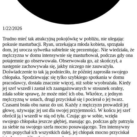
1/22/2026
Trudno mieć tak atrakcyjną pokojówkę w pobliżu, nie ulegając
pokusie masturbacji. Ryan, urzekająca młoda kobieta, sprzątała
dom, jej urocza sylwetka subtelnie się prezentując. Nie wiedziała, że
mężczyzna w domu intensywnie się masturbował, podczas gdy ona
potajemnie go obserwowała. Obserwowała go, aż skończył, a
następnie zachowywała się, jakby niczego nie zauważyła.
Doświadczenie to tak ją podnieciło, że później zaprosiła swojego
chłopaka. Spodziewając się tylko szybkiego spotkania w domu
pracodawcy, dostała znacznie więcej, niż sobie wyobrażała. Kiedy
jej szef wszedł i zastał ich zaangażowanych w stosunek oralny,
zdała sobie sprawę, że może mieć ich obu. Wkrótce, z jednym
mężczyzną w ustach, drugi przyciskał się i pocierał o jej twarz.
Czasami brała obu naraz do ust. Każdy z mężczyzn prowadził jej
głowę, używając jej ust dla swojej przyjemności. W końcu jej szef
obrócił ją i wszedł w nią od tyłu. Czując go w sobie, wzięła
swojego chłopaka jeszcze głębiej, masując go, podczas gdy patrzyła
za siebie na swojego szefa mocno posuwającego. Ten intensywny
rytm popychał ich wszystkich dalej, jej chłopak mocno przyciskał