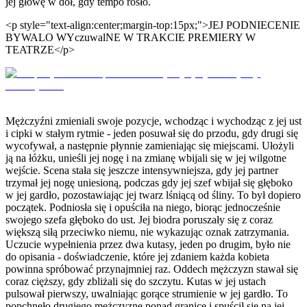
jej głowę w dół, gdy tempo rosło.
<p style="text-align:center;margin-top:15px;">JEJ PODNIECENIE
BYWALO WYczuwalNE W TRAKCIE PREMIERY W
TEATRZE</p>
Mężczyźni zmieniali swoje pozycje, wchodząc i wychodząc z jej ust
i cipki w stałym rytmie - jeden posuwał się do przodu, gdy drugi się
wycofywał, a następnie płynnie zamieniając się miejscami. Ułożyli
ją na łóżku, unieśli jej nogę i na zmianę wbijali się w jej wilgotne
wejście. Scena stała się jeszcze intensywniejsza, gdy jej partner
trzymał jej nogę uniesioną, podczas gdy jej szef wbijał się głęboko
w jej gardło, pozostawiając jej twarz lśniącą od śliny. To był dopiero
początek. Podniosła się i opuściła na niego, biorąc jednocześnie
swojego szefa głęboko do ust. Jej biodra poruszały się z coraz
większą siłą przeciwko niemu, nie wykazując oznak zatrzymania.
Uczucie wypełnienia przez dwa kutasy, jeden po drugim, było nie
do opisania - doświadczenie, które jej zdaniem każda kobieta
powinna spróbować przynajmniej raz. Oddech mężczyzn stawał się
coraz cięższy, gdy zbliżali się do szczytu. Kutas w jej ustach
pulsował pierwszy, uwalniając gorące strumienie w jej gardło. To
popchnęło drugiego mężczyznę ponad granicę i spuścił się na jej