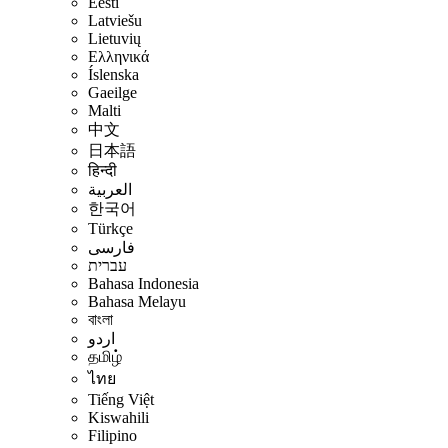
Eesti
Latviešu
Lietuvių
Ελληνικά
Íslenska
Gaeilge
Malti
中文
日本語
हिन्दी
العربية
한국어
Türkçe
فارسی
עברית
Bahasa Indonesia
Bahasa Melayu
বাংলা
اردو
தமிழ்
ไทย
Tiếng Việt
Kiswahili
Filipino