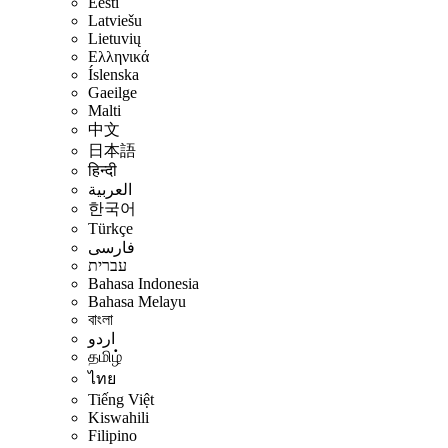
Eesti
Latviešu
Lietuvių
Ελληνικά
Íslenska
Gaeilge
Malti
中文
日本語
हिन्दी
العربية
한국어
Türkçe
فارسی
עברית
Bahasa Indonesia
Bahasa Melayu
বাংলা
اردو
தமிழ்
ไทย
Tiếng Việt
Kiswahili
Filipino