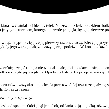
która uwydatniała jej idealny tyłek. Na zewnątrz była obrazkiem słodki
ny, a jedynym prezentem, którego naprawdę pragnęła, było jej pierwsz
 wciąż mając nadzieję, że jej pierwszy raz coś znaczy. Kiedy jej przyrodn
rzykuły jego wzrok, i tak, zauważyła, że je podziwia. W końcu pokazał j
cześniej czegoś takiego nie widziała, całe jej ciało zdawało się ku nie
 tylko wzmogło jej pożądanie. Opadła na kolana, by przyjrzeć mu się z 
czu mówił wszystko – nie chciała przestawać. Jej usta rozciągały się s
a go, raz za razem.
ewno by to sprawiły.
o jest pod spodem. Odciągnął je na bok, odsłaniając ją – gładką, różow