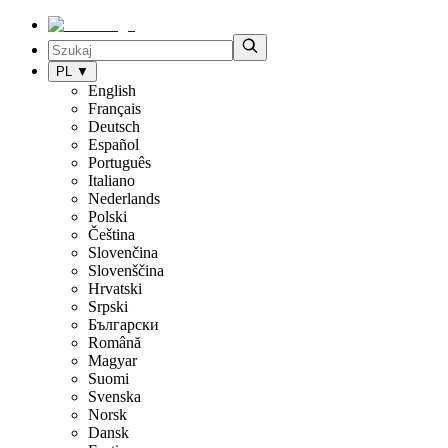
PL
▼
English
Français
Deutsch
Español
Português
Italiano
Nederlands
Polski
Čeština
Slovenčina
Slovenščina
Hrvatski
Srpski
Български
Română
Magyar
Suomi
Svenska
Norsk
Dansk