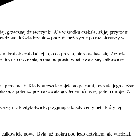
ej, grzecznej dziewczynki. Ale w środku czekała, aż jej przyrodni
e prawdziwe doświadczenie – poczuć mężczyznę po raz pierwszy w
i brat obiecał dać jej to, o co prosiła, nie zawahała się. Zrzuciła
ej to, na co czekała, a ona po prostu wpatrywała się, całkowicie
mu przechylać. Kiedy wreszcie objęła go palcami, poczuła jego ciężar,
bliska, a potem... posmakowała go. Jeden liźnięcie, potem drugie. Z
zerzej niż kiedykolwiek, przyjmując każdy centymetr, który jej
ą, całkowicie nową. Była już mokra pod jego dotykiem, ale wiedział,