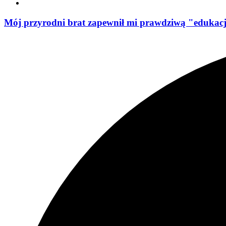
Mój przyrodni brat zapewnił mi prawdziwą "edukacj