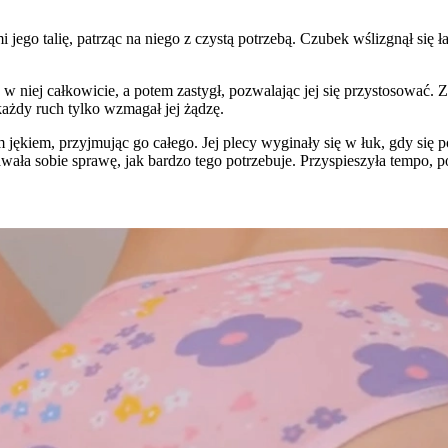
i jego talię, patrząc na niego z czystą potrzebą. Czubek wślizgnął się ł
ię w niej całkowicie, a potem zastygł, pozwalając jej się przystosować.
każdy ruch tylko wzmagał jej żądzę.
m jękiem, przyjmując go całego. Jej plecy wyginały się w łuk, gdy się 
ała sobie sprawę, jak bardzo tego potrzebuje. Przyspieszyła tempo, po