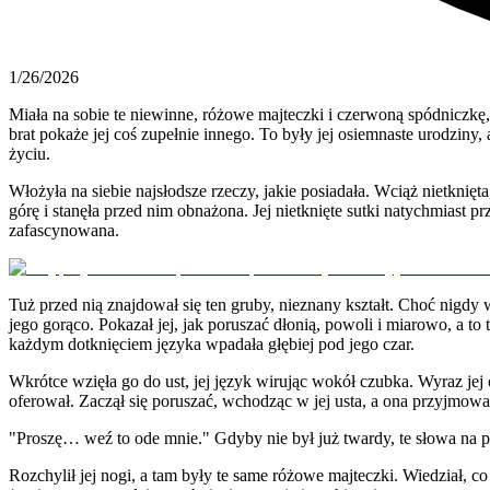
1/26/2026
Miała na sobie te niewinne, różowe majteczki i czerwoną spódniczkę, 
brat pokaże jej coś zupełnie innego. To były jej osiemnaste urodzi
życiu.
Włożyła na siebie najsłodsze rzeczy, jakie posiadała. Wciąż nietknięta,
górę i stanęła przed nim obnażona. Jej nietknięte sutki natychmiast p
zafascynowana.
Tuż przed nią znajdował się ten gruby, nieznany kształt. Choć nigdy w
jego gorąco. Pokazał jej, jak poruszać dłonią, powoli i miarowo, a to
każdym dotknięciem języka wpadała głębiej pod jego czar.
Wkrótce wzięła go do ust, jej język wirując wokół czubka. Wyraz jej o
oferował. Zaczął się poruszać, wchodząc w jej usta, a ona przyjmował
"Proszę… weź to ode mnie." Gdyby nie był już twardy, te słowa na p
Rozchylił jej nogi, a tam były te same różowe majteczki. Wiedział, c