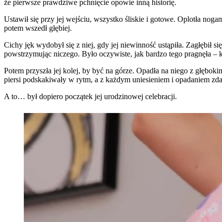
że pierwsze prawdziwe pchnięcie opowie inną historię.
Ustawił się przy jej wejściu, wszystko śliskie i gotowe. Oplotła nogam
potem wszedł głębiej.
Cichy jęk wydobył się z niej, gdy jej niewinność ustąpiła. Zagłębił s
powstrzymując niczego. Było oczywiste, jak bardzo tego pragnęła – 
Potem przyszła jej kolej, by być na górze. Opadła na niego z głęboki
piersi podskakiwały w rytm, a z każdym uniesieniem i opadaniem zdaw
A to… był dopiero początek jej urodzinowej celebracji.