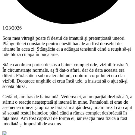
1/23/2026
Sora mea vitregă poate fi destul de imatură și pretențioasă uneori.
Plângerile ei constante pentru chestii banale au fost deosebit de
iritante în acea zi. Stângăcia ei a adăugat tensiunii când a reușit să-și
ude bluza cu apă în bucătărie.
Stătea acolo cu partea de sus a hainei complet ude, vizibil frustrată.
În circumstanțe normale, aș fi dat-o afară, dar de data aceasta era
diferit. Fără sutien sub materialul ud, conturul corpului ei era clar
vizibil. Deoarece unghiile ei erau încă ude, a insistat să o ajut să-și
scoată bluza.
Cedând, am tras de haina udă. Vederea ei, acum parțial dezbrăcată, a
stârnit o reacție neașteptată și intensă în mine. Pantalonii ei erau de
asemenea umezi și aproape fără să mă gândesc, m-am trezit că o ajut
să scoată restul hainelor, până când a rămas complet dezbrăcată în
fața mea. Am fost captivat de forma ei, iar reacția mea fizică a fost
imediată și imposibil de ascuns.