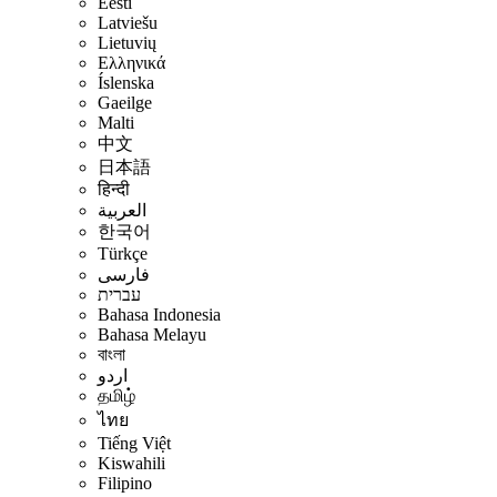
Eesti
Latviešu
Lietuvių
Ελληνικά
Íslenska
Gaeilge
Malti
中文
日本語
हिन्दी
العربية
한국어
Türkçe
فارسی
עברית
Bahasa Indonesia
Bahasa Melayu
বাংলা
اردو
தமிழ்
ไทย
Tiếng Việt
Kiswahili
Filipino