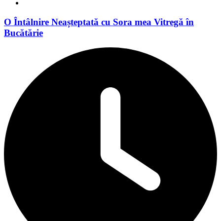
O Întâlnire Neașteptată cu Sora mea Vitregă în
Bucătărie