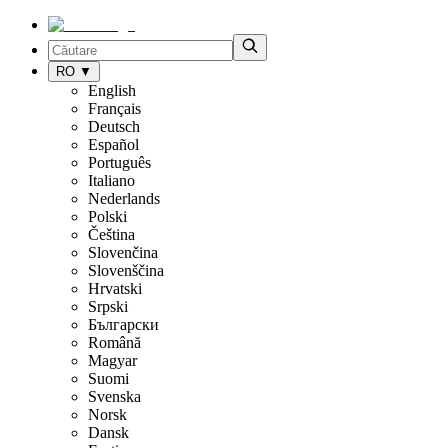
RO
▼
English
Français
Deutsch
Español
Português
Italiano
Nederlands
Polski
Čeština
Slovenčina
Slovenščina
Hrvatski
Srpski
Български
Română
Magyar
Suomi
Svenska
Norsk
Dansk