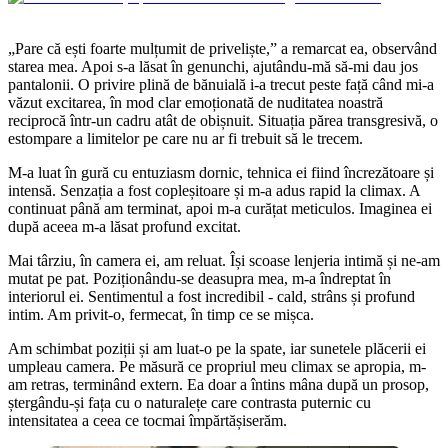
„Pare că ești foarte mulțumit de priveliște,” a remarcat ea, observând
starea mea. Apoi s-a lăsat în genunchi, ajutându-mă să-mi dau jos
pantalonii. O privire plină de bănuială i-a trecut peste față când mi-a
văzut excitarea, în mod clar emoționată de nuditatea noastră
reciprocă într-un cadru atât de obișnuit. Situația părea transgresivă, o
estompare a limitelor pe care nu ar fi trebuit să le trecem.
M-a luat în gură cu entuziasm dornic, tehnica ei fiind încrezătoare și
intensă. Senzația a fost copleșitoare și m-a adus rapid la climax. A
continuat până am terminat, apoi m-a curățat meticulos. Imaginea ei
după aceea m-a lăsat profund excitat.
Mai târziu, în camera ei, am reluat. Își scoase lenjeria intimă și ne-am
mutat pe pat. Poziționându-se deasupra mea, m-a îndreptat în
interiorul ei. Sentimentul a fost incredibil - cald, strâns și profund
intim. Am privit-o, fermecat, în timp ce se mișca.
Am schimbat poziții și am luat-o pe la spate, iar sunetele plăcerii ei
umpleau camera. Pe măsură ce propriul meu climax se apropia, m-
am retras, terminând extern. Ea doar a întins mâna după un prosop,
ștergându-și fața cu o naturalețe care contrasta puternic cu
intensitatea a ceea ce tocmai împărtășiserăm.