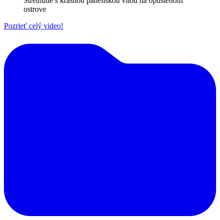
Stretnutie s krásnou panenskou vílou na opustenom
ostrove
Pozrieť celý video!