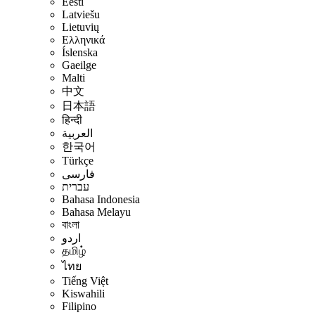
Eesti
Latviešu
Lietuvių
Ελληνικά
Íslenska
Gaeilge
Malti
中文
日本語
हिन्दी
العربية
한국어
Türkçe
فارسی
עברית
Bahasa Indonesia
Bahasa Melayu
বাংলা
اردو
தமிழ்
ไทย
Tiếng Việt
Kiswahili
Filipino