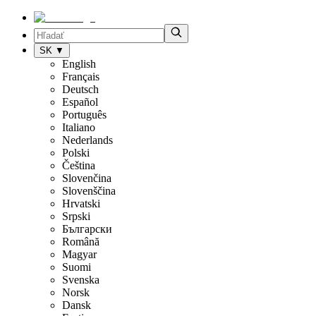
SK
▼
English
Français
Deutsch
Español
Português
Italiano
Nederlands
Polski
Čeština
Slovenčina
Slovenščina
Hrvatski
Srpski
Български
Română
Magyar
Suomi
Svenska
Norsk
Dansk