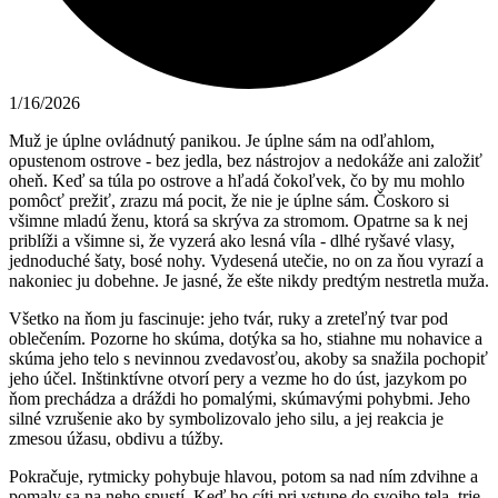
1/16/2026
Muž je úplne ovládnutý panikou. Je úplne sám na odľahlom,
opustenom ostrove - bez jedla, bez nástrojov a nedokáže ani založiť
oheň. Keď sa túla po ostrove a hľadá čokoľvek, čo by mu mohlo
pomôcť prežiť, zrazu má pocit, že nie je úplne sám. Čoskoro si
všimne mladú ženu, ktorá sa skrýva za stromom. Opatrne sa k nej
priblíži a všimne si, že vyzerá ako lesná víla - dlhé ryšavé vlasy,
jednoduché šaty, bosé nohy. Vydesená utečie, no on za ňou vyrazí a
nakoniec ju dobehne. Je jasné, že ešte nikdy predtým nestretla muža.
Všetko na ňom ju fascinuje: jeho tvár, ruky a zreteľný tvar pod
oblečením. Pozorne ho skúma, dotýka sa ho, stiahne mu nohavice a
skúma jeho telo s nevinnou zvedavosťou, akoby sa snažila pochopiť
jeho účel. Inštinktívne otvorí pery a vezme ho do úst, jazykom po
ňom prechádza a dráždi ho pomalými, skúmavými pohybmi. Jeho
silné vzrušenie ako by symbolizovalo jeho silu, a jej reakcia je
zmesou úžasu, obdivu a túžby.
Pokračuje, rytmicky pohybuje hlavou, potom sa nad ním zdvihne a
pomaly sa na neho spustí. Keď ho cíti pri vstupe do svojho tela, trie