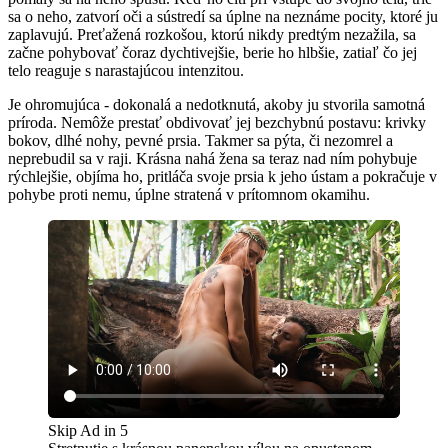
sa o neho, zatvorí oči a sústredí sa úplne na neznáme pocity, ktoré ju
zaplavujú. Preťažená rozkošou, ktorú nikdy predtým nezažila, sa
začne pohybovať čoraz dychtivejšie, berie ho hlbšie, zatiaľ čo jej
telo reaguje s narastajúcou intenzitou.
Je ohromujúca - dokonalá a nedotknutá, akoby ju stvorila samotná
príroda. Nemôže prestať obdivovať jej bezchybnú postavu: krivky
bokov, dlhé nohy, pevné prsia. Takmer sa pýta, či nezomrel a
neprebudil sa v raji. Krásna nahá žena sa teraz nad ním pohybuje
rýchlejšie, objíma ho, pritláča svoje prsia k jeho ústam a pokračuje v
pohybe proti nemu, úplne stratená v prítomnom okamihu.
Skip Ad in
5