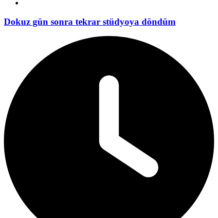
Dokuz gün sonra tekrar stüdyoya döndüm