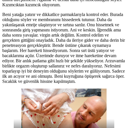
Kızımcıktan kızımcık oluyorum.
Beni yatağa yatırır ve dikkatlice parmaklarıyla kontrol eder. Burada
olduğunu söyler ve membranımı hissederek tutunur. Daha da
yakınlaşarak emrije ulaştırıyor ve sırtına sarılır. Onu hissetmek ve
sonrasında giriş yapmasını istiyorum. Ani ve keskin. İğrendik ama
daha sonra yavaşlar. virgin artık değilim. Kontrol edelim ve
gerçekten gittiğini onayladık. Daha da ileriye gider ve daha derin bir
penetreasyon gerçekleştirir. Bende üstüne çıkarak oynamaya
başlarım. Her hareketi hissediyorum. Sonra sırt üstü yatıyor ve
bacaklarıma açılır. Üzerimde duruyor ve itme hareketine devam
ediyor. Bir anlık patlama gibi hızlı bir şekilde yükseliyor. Arzuvamla
birlikte orgazm oluşturup sallanırız ve nefes daralıyoruz. Nefesimi
toparlayıp iyi bir deneyim olduğunu söylerim ve gülüyorum. Sadece
ilk an acıyor ve ani olmuştu. Beni kuyruğuna öpüşerek sağırca öper.
Sıcaklık ve güvenlik hissine kapılmıştım.