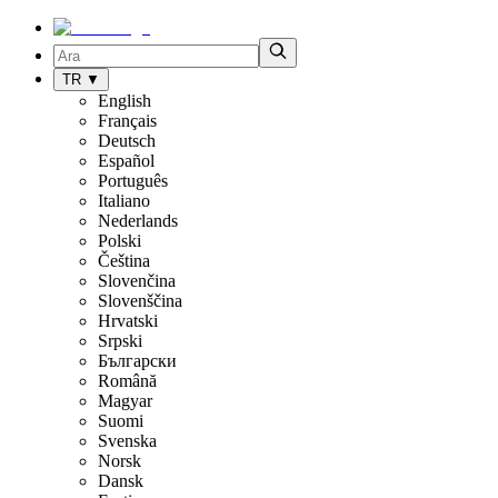
TR
▼
English
Français
Deutsch
Español
Português
Italiano
Nederlands
Polski
Čeština
Slovenčina
Slovenščina
Hrvatski
Srpski
Български
Română
Magyar
Suomi
Svenska
Norsk
Dansk