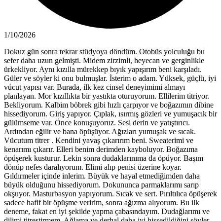
1/10/2026
Dokuz gün sonra tekrar stüdyoya döndüm. Otobüs yolculuğu bu
sefer daha uzun gelmişti. Midem zirzimli, heyecan ve gerginlikle
ürkekliyor. Aynı kızılla mürekkep bıyık yapışırım beni karşıladı.
Güler ve söyler ki onu bulmuşlar. İsterim o adam. Yüksek, güçlü, iyi
vücut yapısı var. Burada, ilk kez cinsel deneyimimi almayı
planlayan. Mor kızıllıkta bir yastıkta oturuyorum. Ellilerim titriyor.
Bekliyorum. Kalbim böbrek gibi hızlı çarpıyor ve boğazımın dibine
hissediyorum. Giriş yapıyor. Çıplak, ısırmış gözleri ve yumuşacık bir
gülümseme var. Önce konuşuyoruz. Sesi derin ve yatıştırıcı.
Ardından eğilir ve bana öpüşüyor. Ağızları yumuşak ve sıcak.
Vücutum titrer . Kendini yavaş çıkarırım beni. Sweaterimi ve
kenarımı çıkarır. Elleri benim derimden kayboluyor. Boğazıma
öpüşerek kusturur. Lekin sonra dudaklarınıma da öpüyor. Başım
dönüp nefes daralıyorum. Elimi alıp penisi üzerine koyar.
Gıldırmeler içinde inlerim. Büyük ve hayal etmediğimden daha
büyük olduğunu hissediyorum. Dokununca parmaklarımı sarıp
okşuyor. Masturbasyon yapıyorum. Sıcak ve sert. Pırıltılıca öpüşerek
sadece hafif bir öpüşme veririm, sonra ağızma alıyorum. Bu ilk
deneme, fakat en iyi şekilde yapma çabasındayım. Dudağlarımı ve
dilimi titreştirmem. Ağlama ve derhal daha iyi hissedildiğini söyler.