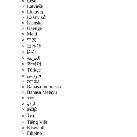
Eesti
Latviešu
Lietuvių
Ελληνικά
Íslenska
Gaeilge
Malti
中文
日本語
हिन्दी
العربية
한국어
Türkçe
فارسی
עברית
Bahasa Indonesia
Bahasa Melayu
বাংলা
اردو
தமிழ்
ไทย
Tiếng Việt
Kiswahili
Filipino