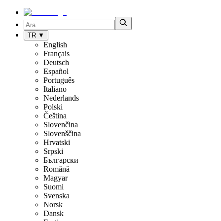
TR
▼
English
Français
Deutsch
Español
Português
Italiano
Nederlands
Polski
Čeština
Slovenčina
Slovenščina
Hrvatski
Srpski
Български
Română
Magyar
Suomi
Svenska
Norsk
Dansk