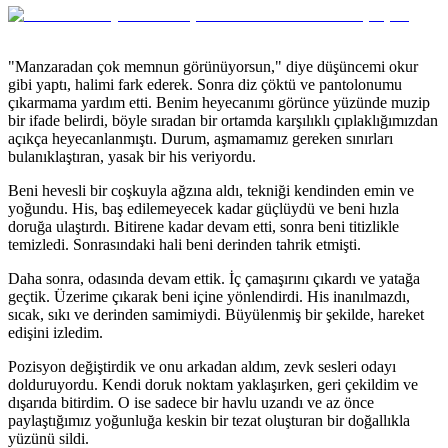
"Manzaradan çok memnun görünüyorsun," diye düşüncemi okur
gibi yaptı, halimi fark ederek. Sonra diz çöktü ve pantolonumu
çıkarmama yardım etti. Benim heyecanımı görünce yüzünde muzip
bir ifade belirdi, böyle sıradan bir ortamda karşılıklı çıplaklığımızdan
açıkça heyecanlanmıştı. Durum, aşmamamız gereken sınırları
bulanıklaştıran, yasak bir his veriyordu.
Beni hevesli bir coşkuyla ağzına aldı, tekniği kendinden emin ve
yoğundu. His, baş edilemeyecek kadar güçlüydü ve beni hızla
doruğa ulaştırdı. Bitirene kadar devam etti, sonra beni titizlikle
temizledi. Sonrasındaki hali beni derinden tahrik etmişti.
Daha sonra, odasında devam ettik. İç çamaşırını çıkardı ve yatağa
geçtik. Üzerime çıkarak beni içine yönlendirdi. His inanılmazdı,
sıcak, sıkı ve derinden samimiydi. Büyülenmiş bir şekilde, hareket
edişini izledim.
Pozisyon değiştirdik ve onu arkadan aldım, zevk sesleri odayı
dolduruyordu. Kendi doruk noktam yaklaşırken, geri çekildim ve
dışarıda bitirdim. O ise sadece bir havlu uzandı ve az önce
paylaştığımız yoğunluğa keskin bir tezat oluşturan bir doğallıkla
yüzünü sildi.