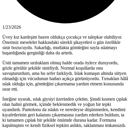
1/23/2026
Üvey kız kardeşim bazen oldukça çocukça ve talepkar olabiliyor.
Önemsiz meseleler hakkındaki sürekli şikayetleri o gün özellikle
sinir bozucuydu. Sakarlığı, mutfakta gömleğini suyla ıslatmayı
başardığında gerginliği daha da artırdı.
Üstü tamamen sırılsıklam olmuş halde orada öylece duruyordu,
gözle görülür şekilde sinirliydi. Normal koşullarda onu
savuştururdum, ama bu sefer farklıydı. Islak kumaşın altında sütyen
olmadığı için vücudunun hatları açıkça görünüyordu. Tırnakları hâlâ
ıslak olduğu için, gömleğini çıkarmama yardım etmem konusunda
ısrar etti.
İsteğine uyarak, ıslak giysiyi üzerinden çektim. Şimdi kısmen çıplak
olan halini görmek, içimde beklenmedik ve yoğun bir tepki
uyandırdı. Pantolonu da ıslaktı ve neredeyse düşünmeden, kendimi
kıyafetlerinin geri kalanını çıkarmasına yardım ederken buldum, ta
ki tamamen çıplak bir şekilde önümde durana kadar. Formuna
kapılmıştım ve kendi fiziksel tepkim anlıktı, saklanması imkansızdı.