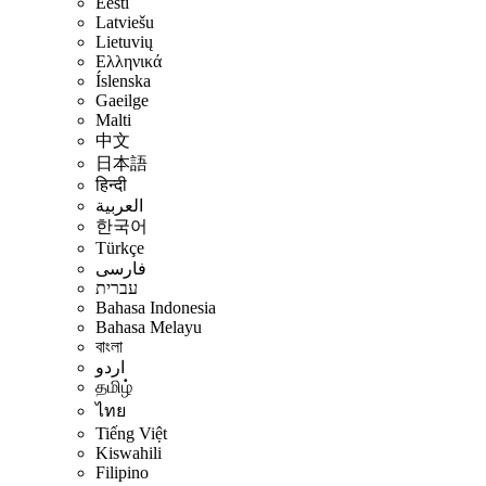
Eesti
Latviešu
Lietuvių
Ελληνικά
Íslenska
Gaeilge
Malti
中文
日本語
हिन्दी
العربية
한국어
Türkçe
فارسی
עברית
Bahasa Indonesia
Bahasa Melayu
বাংলা
اردو
தமிழ்
ไทย
Tiếng Việt
Kiswahili
Filipino