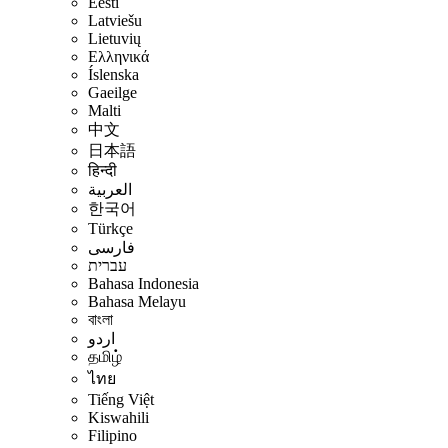
Eesti
Latviešu
Lietuvių
Ελληνικά
Íslenska
Gaeilge
Malti
中文
日本語
हिन्दी
العربية
한국어
Türkçe
فارسی
עברית
Bahasa Indonesia
Bahasa Melayu
বাংলা
اردو
தமிழ்
ไทย
Tiếng Việt
Kiswahili
Filipino