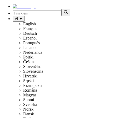
VI
▼
English
Français
Deutsch
Español
Português
Italiano
Nederlands
Polski
Čeština
Slovenčina
Slovenščina
Hrvatski
Srpski
Български
Română
Magyar
Suomi
Svenska
Norsk
Dansk