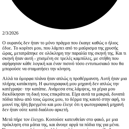
2/3/2026
Ο ουρανός δεν ήταν το μόνο πράγμα που έκαιγε καθώς ο ήλιος
έδυε. Το κορίτσι μου, που λάμπει από το μαύρισμα της χρυσής
ώρας, μετατράπηκε σε ολόκληρη την παραλία της σκηνή της. Και τι
σκηνή ήταν αυτή - χτισμένη σε τρελές καμπύλες, με στήθη που
αψήφησαν κάθε λογική και έναν πισινό τόσο εντυπωσιακό που θα
μπορούσε να σταματήσει την κίνηση.
Αλλά τα όμορφα πλάνα ήταν απλώς η προθέρμανση. Αυτή ήταν μια
πλήρης κατάκτηση. Η φωτογραφική μου μηχανή δεν απλώς την
κατέγραψε· την κατάπιε. Ανάμεσα στις λάμψεις, τα χέρια μου
διεκδίκησαν τη δική τους επικράτεια. Είχα αυτά τα μακριά, δυνατά
πόδια πάνω από τους ώμους μου, το δέρμα της καυτό στην αφή, το
μουνί της ήδη βρεγμένο και μου έλεγε ότι η φωτογραφική μηχανή
δεν ήταν ούτε κατά διαόλου αρκετή.
Μετά πήρε τον έλεγχο. Κοιτούσε κατευθείαν στο φακό, με μια
πρόκληση στα μάτια της, και άνοιγε αργά τα πόδια της για μένα.