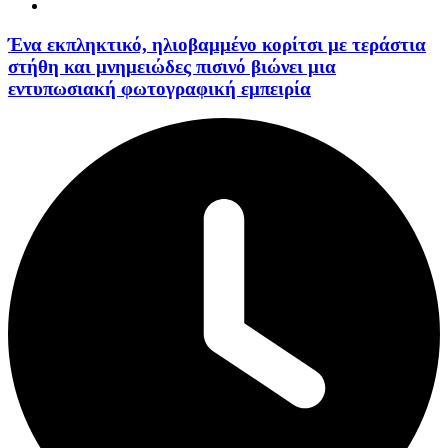
Ένα εκπληκτικό, ηλιοβαμμένο κορίτσι με τεράστια
στήθη και μνημειώδες πισινό βιώνει μια
εντυπωσιακή φωτογραφική εμπειρία