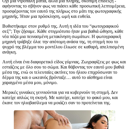
Όχι μια ντροπαλή ματιά, αλλά μια πλήρης, σκόπιμη επίδειξη -
αφήνοντας το σβήνον φως να πιάσει κάθε προσωπική λεπτομέρεια,
προσφέροντας τον εαυτό της πλήρως στο μάτι της φωτογραφικής
μηχανής. Ήταν μια πρόσκληση, ωμή και ευθεία.
Βυθιστήκαμε στον ρυθμό της. Αυτή η ιδέα του “φωτογραφικού
σεξ”; Την ζήσαμε. Κάθε στιγμιότυπο ήταν μια βαθιά ώθηση, κάθε
νέα πόζα μια πεινασμένη μετακίνηση σωμάτων. Η φωτογραφική
μηχανή τράβηξε όλα: την απότομη ανάσα της, τη στιγμή που το
ψυχρό της βλέμμα του μοντέλου έλιωσε σε καθαρή, απελπισμένη
ανάγκη.
Αυτή είναι ένα διαφορετικό είδος γύμνιας. Ζωγραφίζεις με φως και
εστιάζεις με όλο σου το σώμα. Και θάβοντας τον εαυτό μου βαθιά
μέσα της, ενώ οι τελευταίες ακτίνες του ήλιου επιχρύσωναν το
δέρμα της και ο ωκεανός βρόνταξε… αυτό το αίσθημα είναι
χαραγμένο μέσα μου, μόνιμο.
Μερικές γυναίκες γεννιούνται για να κυβερνούν τη στιγμή. Δεν
κατείχε απλώς τη σκηνή. Με κατείχε, κατείχε το φακό μου, και
έκανε τον ηλιοβασίλεμα να μοιάζει σαν το προτείνεται της.