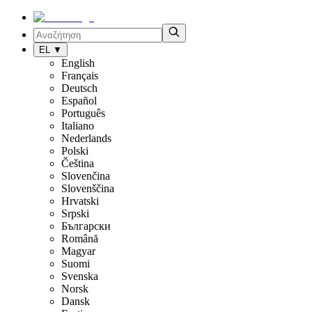
EL
▼
English
Français
Deutsch
Español
Português
Italiano
Nederlands
Polski
Čeština
Slovenčina
Slovenščina
Hrvatski
Srpski
Български
Română
Magyar
Suomi
Svenska
Norsk
Dansk