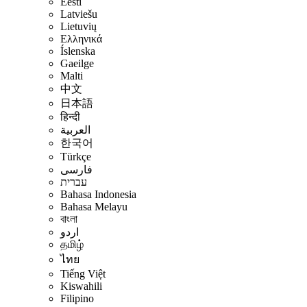
Eesti
Latviešu
Lietuvių
Ελληνικά
Íslenska
Gaeilge
Malti
中文
日本語
हिन्दी
العربية
한국어
Türkçe
فارسی
עברית
Bahasa Indonesia
Bahasa Melayu
বাংলা
اردو
தமிழ்
ไทย
Tiếng Việt
Kiswahili
Filipino