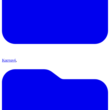
Καστανή
,