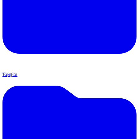
Έφηβοι
,