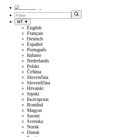
MT
▼
English
Français
Deutsch
Español
Português
Italiano
Nederlands
Polski
Čeština
Slovenčina
Slovenščina
Hrvatski
Srpski
Български
Română
Magyar
Suomi
Svenska
Norsk
Dansk