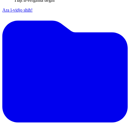
Tlajt il-verġinità tiegħi
Ara l-vidjo sħiħ!