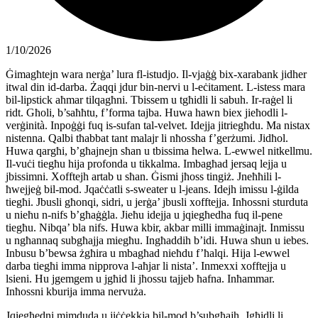
1/10/2026
Ġimagħtejn wara nerġa’ lura fl-istudjo. Il-vjaġġ bix-xarabank jidher
itwal din id-darba. Żaqqi jdur bin-nervi u l-eċitament. L-istess mara
bil-lipstick aħmar tilqagħni. Tbissem u tgħidli li sabuh. Ir-raġel li
ridt. Għoli, b’saħħtu, f’forma tajba. Huwa hawn biex jieħodli l-
verġinità. Inpoġġi fuq is-sufan tal-velvet. Idejja jitriegħdu. Ma nistax
nistenna. Qalbi tħabbat tant malajr li nħossha f’gerżumi. Jidħol.
Huwa qargħi, b’għajnejn sħan u tbissima ħelwa. L-ewwel nitkellmu.
Il-vuċi tiegħu hija profonda u tikkalma. Imbagħad jersaq lejja u
jbissimni. Xofftejh artab u sħan. Ġismi jħoss tingiż. Jneħħili l-
ħwejjeġ bil-mod. Jqaċċatli s-sweater u l-jeans. Idejh imissu l-ġilda
tiegħi. Jbusli għonqi, sidri, u jerġa’ jbusli xofftejja. Inħossni sturduta
u nieħu n-nifs b’għaġġla. Jieħu idejja u jqiegħedha fuq il-pene
tiegħu. Nibqa’ bla nifs. Huwa kbir, akbar milli immaġinajt. Inmissu
u ngħannaq subgħajja miegħu. Ingħaddih b’idi. Huwa sħun u iebes.
Inbusu b’bewsa żgħira u mbagħad nieħdu f’ħalqi. Hija l-ewwel
darba tiegħi imma nipprova l-aħjar li nista’. Inmexxi xofftejja u
lsieni. Hu jgemgem u jgħid li jħossu tajjeb ħafna. Inħammar.
Inħossni kburija imma nervuża.
Jqiegħedni mimduda u jiċċekkja bil-mod b’subgħajh. Jgħidli li