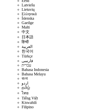
Eesti
Latviešu
Lietuvių
Ελληνικά
Íslenska
Gaeilge
Malti
中文
日本語
हिन्दी
العربية
한국어
Türkçe
فارسی
עברית
Bahasa Indonesia
Bahasa Melayu
বাংলা
اردو
தமிழ்
ไทย
Tiếng Việt
Kiswahili
Filipino