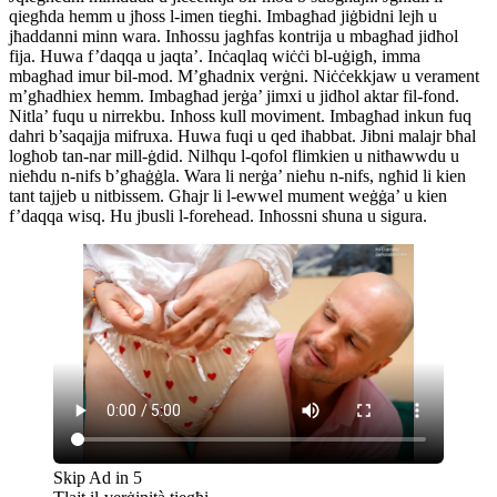
qiegħda hemm u jħoss l-imen tiegħi. Imbagħad jiġbidni lejh u
jħaddanni minn wara. Inħossu jagħfas kontrija u mbagħad jidħol
fija. Huwa f’daqqa u jaqta’. Inċaqlaq wiċċi bl-uġigħ, imma
mbagħad imur bil-mod. M’għadnix verġni. Niċċekkjaw u verament
m’għadhiex hemm. Imbagħad jerġa’ jimxi u jidħol aktar fil-fond.
Nitla’ fuqu u nirrekbu. Inħoss kull moviment. Imbagħad inkun fuq
dahri b’saqajja mifruxa. Huwa fuqi u qed iħabbat. Jibni malajr bħal
logħob tan-nar mill-ġdid. Nilħqu l-qofol flimkien u nitħawwdu u
nieħdu n-nifs b’għaġġla. Wara li nerġa’ nieħu n-nifs, ngħid li kien
tant tajjeb u nitbissem. Għajr li l-ewwel mument weġġa’ u kien
f’daqqa wisq. Hu jbusli l-forehead. Inħossni sħuna u sigura.
Skip Ad in
5