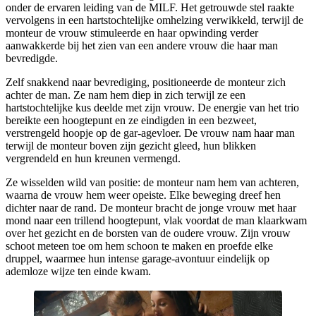
onder de ervaren leiding van de MILF. Het getrouwde stel raakte
vervolgens in een hartstochtelijke omhelzing verwikkeld, terwijl de
monteur de vrouw stimuleerde en haar opwinding verder
aanwakkerde bij het zien van een andere vrouw die haar man
bevredigde.
Zelf snakkend naar bevrediging, positioneerde de monteur zich
achter de man. Ze nam hem diep in zich terwijl ze een
hartstochtelijke kus deelde met zijn vrouw. De energie van het trio
bereikte een hoogtepunt en ze eindigden in een bezweet,
verstrengeld hoopje op de gar-agevloer. De vrouw nam haar man
terwijl de monteur boven zijn gezicht gleed, hun blikken
vergrendeld en hun kreunen vermengd.
Ze wisselden wild van positie: de monteur nam hem van achteren,
waarna de vrouw hem weer opeiste. Elke beweging dreef hen
dichter naar de rand. De monteur bracht de jonge vrouw met haar
mond naar een trillend hoogtepunt, vlak voordat de man klaarkwam
over het gezicht en de borsten van de oudere vrouw. Zijn vrouw
schoot meteen toe om hem schoon te maken en proefde elke
druppel, waarmee hun intense garage-avontuur eindelijk op
ademloze wijze ten einde kwam.