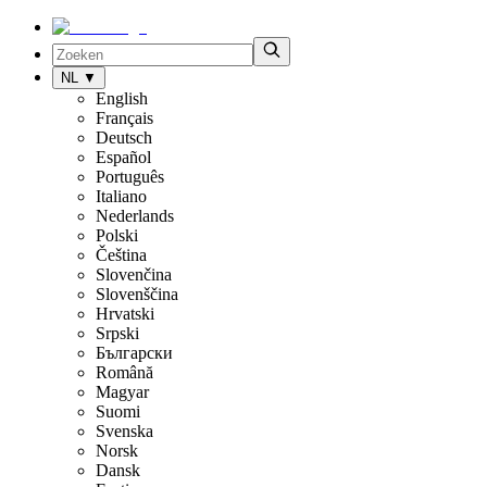
NL
▼
English
Français
Deutsch
Español
Português
Italiano
Nederlands
Polski
Čeština
Slovenčina
Slovenščina
Hrvatski
Srpski
Български
Română
Magyar
Suomi
Svenska
Norsk
Dansk