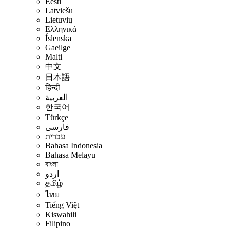
Eesti
Latviešu
Lietuvių
Ελληνικά
Íslenska
Gaeilge
Malti
中文
日本語
हिन्दी
العربية
한국어
Türkçe
فارسی
עברית
Bahasa Indonesia
Bahasa Melayu
বাংলা
اردو
தமிழ்
ไทย
Tiếng Việt
Kiswahili
Filipino