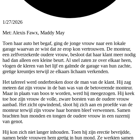
1/27/2026
Met: Alexis Fawx, Maddy May
Toen haar auto het begaf, ging de jonge vrouw naar een lokale
garage waarvan ze wist dat ze erop kon vertrouwen. De monteur,
een zelfverzekerde oudere vrouw, besloot dat haar klant meer nodig
had dan alleen een kleine beurt. Al snel zaten ze over elkaar heen,
vlogen de kleren van het lijf en galmde de garage van hun zachte,
gretige kreuntjes terwijl ze elkaars lichaam verkenden.
Het tafereel werd onderbroken door de man van de klant. Hij zag
meteen dat zijn vrouw in de ban was van de betoverende monteur.
Maar in plaats van boos te worden, werd hij meegezogen. Hij keek
toe hoe zijn vrouw de volle, zware borsten van de oudere vrouw
aanbad. Het zicht opwindend, sloot hij zich aan en proefde van de
monteur terwijl zijn vrouw haar borsten bleef verwennen. Samen
brachten hun monden en tongen de oudere vrouw in een razernij
van genot.
Hij kon zich niet langer inhouden. Toen hij zijn erectie bevrijdde,
namen beide vrouwen hem gretig in hun mond. Ze werkten samen