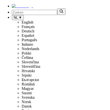
NL
▼
English
Français
Deutsch
Español
Português
Italiano
Nederlands
Polski
Čeština
Slovenčina
Slovenščina
Hrvatski
Srpski
Български
Română
Magyar
Suomi
Svenska
Norsk
Dansk