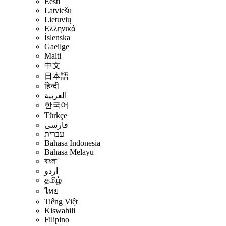
Eesti
Latviešu
Lietuvių
Ελληνικά
Íslenska
Gaeilge
Malti
中文
日本語
हिन्दी
العربية
한국어
Türkçe
فارسی
עברית
Bahasa Indonesia
Bahasa Melayu
বাংলা
اردو
தமிழ்
ไทย
Tiếng Việt
Kiswahili
Filipino