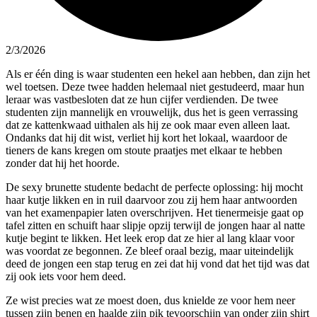
2/3/2026
Als er één ding is waar studenten een hekel aan hebben, dan zijn het
wel toetsen. Deze twee hadden helemaal niet gestudeerd, maar hun
leraar was vastbesloten dat ze hun cijfer verdienden. De twee
studenten zijn mannelijk en vrouwelijk, dus het is geen verrassing
dat ze kattenkwaad uithalen als hij ze ook maar even alleen laat.
Ondanks dat hij dit wist, verliet hij kort het lokaal, waardoor de
tieners de kans kregen om stoute praatjes met elkaar te hebben
zonder dat hij het hoorde.
De sexy brunette studente bedacht de perfecte oplossing: hij mocht
haar kutje likken en in ruil daarvoor zou zij hem haar antwoorden
van het examenpapier laten overschrijven. Het tienermeisje gaat op
tafel zitten en schuift haar slipje opzij terwijl de jongen haar al natte
kutje begint te likken. Het leek erop dat ze hier al lang klaar voor
was voordat ze begonnen. Ze bleef oraal bezig, maar uiteindelijk
deed de jongen een stap terug en zei dat hij vond dat het tijd was dat
zij ook iets voor hem deed.
Ze wist precies wat ze moest doen, dus knielde ze voor hem neer
tussen zijn benen en haalde zijn pik tevoorschijn van onder zijn shirt