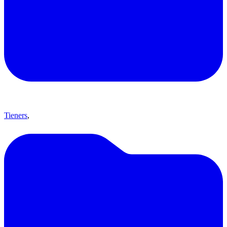
Tieners
,