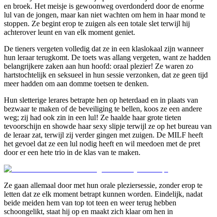
en broek. Het meisje is gewoonweg overdonderd door de enorme
lul van de jongen, maar kan niet wachten om hem in haar mond te
stoppen. Ze begint erop te zuigen als een totale slet terwijl hij
achterover leunt en van elk moment geniet.
De tieners vergeten volledig dat ze in een klaslokaal zijn wanneer
hun leraar terugkomt. De toets was allang vergeten, want ze hadden
belangrijkere zaken aan hun hoofd: oraal plezier! Ze waren zo
hartstochtelijk en seksueel in hun sessie verzonken, dat ze geen tijd
meer hadden om aan domme toetsen te denken.
Hun sletterige lerares betrapte hen op heterdaad en in plaats van
bezwaar te maken of de beveiliging te bellen, koos ze een andere
weg; zij had ook zin in een lul! Ze haalde haar grote tieten
tevoorschijn en showde haar sexy slipje terwijl ze op het bureau van
de leraar zat, terwijl zij verder gingen met zuigen. De MILF heeft
het gevoel dat ze een lul nodig heeft en wil meedoen met de pret
door er een hete trio in de klas van te maken.
Ze gaan allemaal door met hun orale pleziersessie, zonder erop te
letten dat ze elk moment betrapt kunnen worden. Eindelijk, nadat
beide meiden hem van top tot teen en weer terug hebben
schoongelikt, staat hij op en maakt zich klaar om hen in