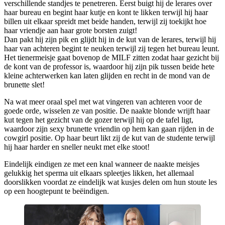
verschillende standjes te penetreren. Eerst buigt hij de lerares over
haar bureau en begint haar kutje en kont te likken terwijl hij haar
billen uit elkaar spreidt met beide handen, terwijl zij toekijkt hoe
haar vriendje aan haar grote borsten zuigt!
Dan pakt hij zijn pik en glijdt hij in de kut van de lerares, terwijl hij
haar van achteren begint te neuken terwijl zij tegen het bureau leunt.
Het tienermeisje gaat bovenop de MILF zitten zodat haar gezicht bij
de kont van de professor is, waardoor hij zijn pik tussen beide hete
kleine achterwerken kan laten glijden en recht in de mond van de
brunette slet!
Na wat meer oraal spel met wat vingeren van achteren voor de
goede orde, wisselen ze van positie. De naakte blonde wrijft haar
kut tegen het gezicht van de gozer terwijl hij op de tafel ligt,
waardoor zijn sexy brunette vriendin op hem kan gaan rijden in de
cowgirl positie. Op haar beurt likt zij de kut van de studente terwijl
hij haar harder en sneller neukt met elke stoot!
Eindelijk eindigen ze met een knal wanneer de naakte meisjes
gelukkig het sperma uit elkaars spleetjes likken, het allemaal
doorslikken voordat ze eindelijk wat kusjes delen om hun stoute les
op een hoogtepunt te beëindigen.