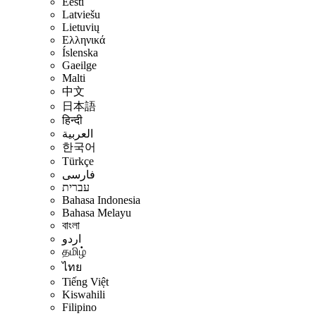
Eesti
Latviešu
Lietuvių
Ελληνικά
Íslenska
Gaeilge
Malti
中文
日本語
हिन्दी
العربية
한국어
Türkçe
فارسی
עברית
Bahasa Indonesia
Bahasa Melayu
বাংলা
اردو
தமிழ்
ไทย
Tiếng Việt
Kiswahili
Filipino