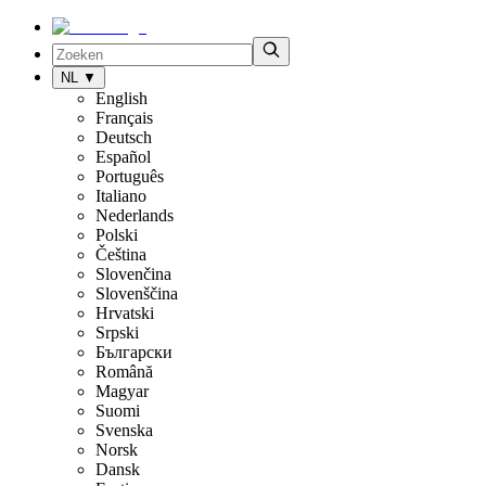
NL
▼
English
Français
Deutsch
Español
Português
Italiano
Nederlands
Polski
Čeština
Slovenčina
Slovenščina
Hrvatski
Srpski
Български
Română
Magyar
Suomi
Svenska
Norsk
Dansk