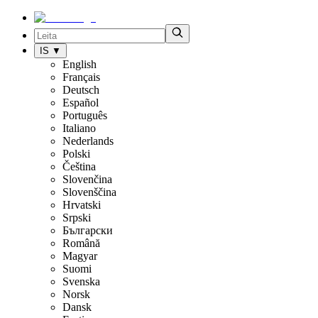
IS
▼
English
Français
Deutsch
Español
Português
Italiano
Nederlands
Polski
Čeština
Slovenčina
Slovenščina
Hrvatski
Srpski
Български
Română
Magyar
Suomi
Svenska
Norsk
Dansk