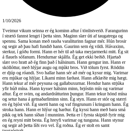
1/10/2026
Tveimur vikum seinna er ég kominn aftur í tönlistverið. Farangurinn
í strætó fannst lengri í þetta sinn. Maginn slær úti af taugatrega og
spennu. Sama konan með rauða varaliturinn fagnar mér. Hún brosir
og segir að þau hafi fundið hann. Gaurinn sem ég vildi. Hávaxinn,
sterkur, í góðu formi. Hann er hér til að taka meyjarmerki mitt. Ég sit
á flauels sófanum. Hendurnar skjálfa. Ég get ekki beðið. Hjartað
slær svo hratt að ég finn það í hálsinum. Hann gengur inn. Hann er
sköllóttur, með hlýjar augu og mjúkt bros. Við tölum fyrst. Röddin
er djúp og róandi. Svo hallar hann sér að mér og kysur mig. Varirnar
eru mjúkar og hlýjar. Líkami minn farðast. Hann afklæðir mig hægt.
Hann tekur af mér peysuna og gallabuxurnar. Hendur hans strjúka
yfir húð mína. Hann kysser hálsinn minn, brjóstin mín og varirnar
aftur. Ég er svim, og andardrátturinn þungur. Hann tekur hönd mína
og setur hana á getnaðarliminn sinn. Ég styn. Hann er stór og stærri
en ég bjóst við. Ég snerti hann og vaf fingrunum í kringum hann. Ég
stroka hann. Hann er hlýur og harður. Ég kyssi hann með bara smá
pikk og tek hann síðan í munninn. Þetta er í fyrsta skiptið fyrir mig
en ég reyni mitt besta. Ég hreyfi varirnar og tunguna. Hann stynur
og segir að þetta líði svo vel. Ég roðna. Ég er stolt en samt
taugaóstyrk.