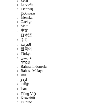
Eesti
Latviešu
Lietuvių
Ελληνικά
Íslenska
Gaeilge
Malti
中文
日本語
हिन्दी
العربية
한국어
Türkçe
فارسی
עברית
Bahasa Indonesia
Bahasa Melayu
বাংলা
اردو
தமிழ்
ไทย
Tiếng Việt
Kiswahili
Filipino