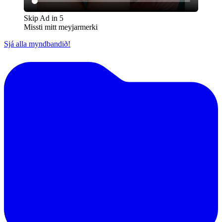
Skip Ad in
5
Missti mitt meyjarmerki
Sjá alla myndbandið!