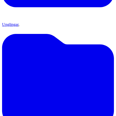
Unglingar
,