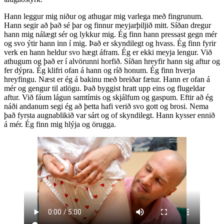
Hann leggur mig niður og athugar mig varlega með fingrunum.
Hann segir að það sé þar og finnur meyjarþiljið mitt. Síðan dregur
hann mig nálægt sér og lykkur mig. Ég finn hann pressast gegn mér
og svo ýtir hann inn í mig. Það er skyndilegt og hvass. Ég finn fyrir
verk en hann heldur svo hægt áfram. Ég er ekki meyja lengur. Við
athugum og það er í alvörunni horfið. Síðan hreyfir hann sig aftur og
fer dýpra. Ég klifri ofan á hann og ríð honum. Ég finn hverja
hreyfingu. Næst er ég á bakinu með breiðar fætur. Hann er ofan á
mér og gengur til atlögu. Það byggist hratt upp eins og flugeldar
aftur. Við fáum lágun samtímis og skjálfum og gaspum. Eftir að ég
náði andanum segi ég að þetta hafi verið svo gott og brosi. Nema
það fyrsta augnablikið var sárt og of skyndilegt. Hann kysser ennið
á mér. Ég finn mig hlýja og örugga.